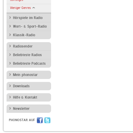
Weniger Genres
Hörspiele im Radio
Wort- & Sport-Radio
Klassik-Radio
Radiosender
Beliebteste Radios
Beliebteste Podcasts
Mein phonostar
Downloads
Hilfe & Kontakt
Newsletter
PHONOSTAR AUF