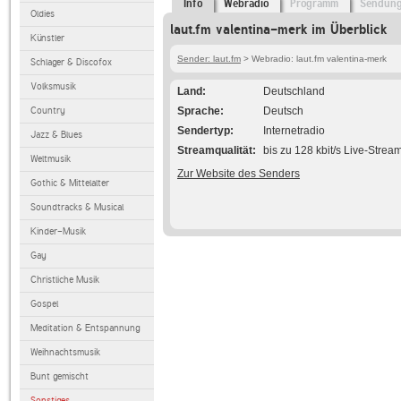
Info
Webradio
Programm
Sendun
Oldies
laut.fm valentina-merk im Überblick
Künstler
Sender: laut.fm
> Webradio: laut.fm valentina-merk
Schlager & Discofox
Volksmusik
Land
Deutschland
Country
Sprache
Deutsch
Sendertyp
Internetradio
Jazz & Blues
Streamqualität
bis zu 128 kbit/s Live-Strea
Weltmusik
Zur Website des Senders
Gothic & Mittelalter
Soundtracks & Musical
Kinder-Musik
Gay
Christliche Musik
Gospel
Meditation & Entspannung
Weihnachtsmusik
Bunt gemischt
Sonstiges