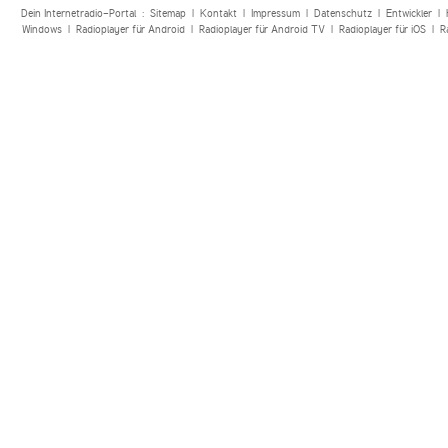
Dein Internetradio-Portal :
Sitemap
|
Kontakt
|
Impressum
|
Datenschutz
|
Entwickler
|
Windows
|
Radioplayer für Android
|
Radioplayer für Android TV
|
Radioplayer für iOS
|
R