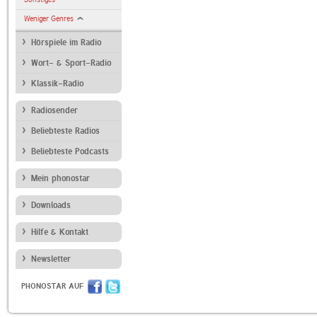
Weniger Genres
Hörspiele im Radio
Wort- & Sport-Radio
Klassik-Radio
Radiosender
Beliebteste Radios
Beliebteste Podcasts
Mein phonostar
Downloads
Hilfe & Kontakt
Newsletter
PHONOSTAR AUF