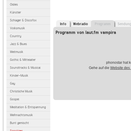
Oldies
Künstler
Schlager & Discofox
Info
Webradio
Programm
Sendun
Volksmusik
Programm von laut.fm vampira
Country
Jazz & Blues
Weltmusik
Gothic & Mittelalter
phonostar hat k
Soundtracks & Musical
Gehe auf die
Website des
Kinder-Musik
Gay
Christliche Musik
Gospel
Meditation & Entspannung
Weihnachtsmusik
Bunt gemischt
Sonstiges