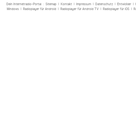
Dein Internetradio-Portal :
Sitemap
|
Kontakt
|
Impressum
|
Datenschutz
|
Entwickler
|
Windows
|
Radioplayer für Android
|
Radioplayer für Android TV
|
Radioplayer für iOS
|
R