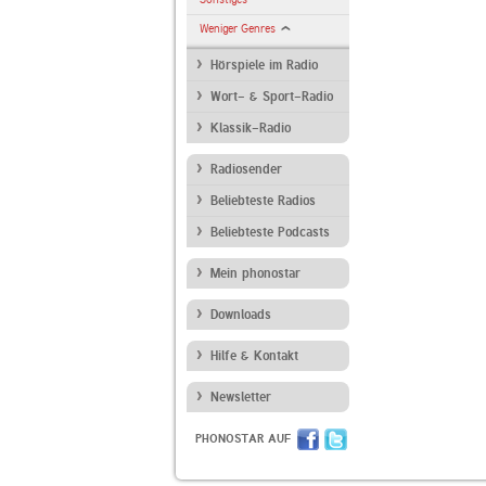
Weniger Genres
Hörspiele im Radio
Wort- & Sport-Radio
Klassik-Radio
Radiosender
Beliebteste Radios
Beliebteste Podcasts
Mein phonostar
Downloads
Hilfe & Kontakt
Newsletter
PHONOSTAR AUF