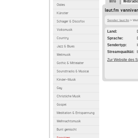
Info
Webradi
Oldies
laut.fm vanniva
Künstler
Sender: laut.fm
> Web
Schlager & Discofox
Volksmusik
Land
Country
Sprache
Sendertyp
Jazz & Blues
Streamqualität
Weltmusik
Zur Website des 
Gothic & Mittelalter
Soundtracks & Musical
Kinder-Musik
Gay
Christliche Musik
Gospel
Meditation & Entspannung
Weihnachtsmusik
Bunt gemischt
Sonstiges