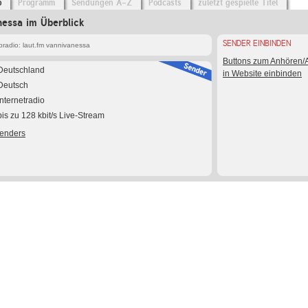
o
Programm
Sendungen A-Z
Podcasts
zuletzt gespielte Titel
nessa im Überblick
SENDER EINBINDEN
radio: laut.fm vannivanessa
Buttons zum Anhören
Deutschland
in Website einbinden
Deutsch
Internetradio
bis zu 128 kbit/s Live-Stream
Senders