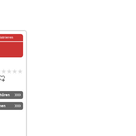
istrieren
nhören
men