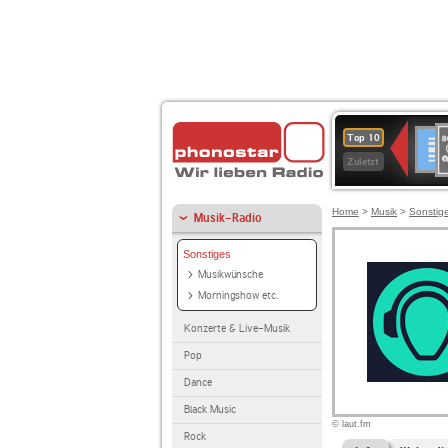
8
Deuts
Top 10
9
Zuletzt
O
A
Home
>
Musik
>
Sonstig
Musik-Radio
Sonstiges
Musikwünsche
Morningshow etc.
Konzerte & Live-Musik
Pop
Dance
Black Music
© laut.fm
Rock