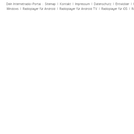
Dein Internetradio-Portal :
Sitemap
|
Kontakt
|
Impressum
|
Datenschutz
|
Entwickler
|
Windows
|
Radioplayer für Android
|
Radioplayer für Android TV
|
Radioplayer für iOS
|
R