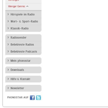
Weniger Genres
Hörspiele im Radio
Wort- & Sport-Radio
Klassik-Radio
Radiosender
Beliebteste Radios
Beliebteste Podcasts
Mein phonostar
Downloads
Hilfe & Kontakt
Newsletter
PHONOSTAR AUF