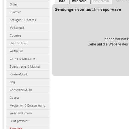
Info
Webradio
Programm
Sendun
Oldies
Sendungen von laut.fm vaporwave
Künstler
Schlager & Discofox
Volksmusik
Country
phonostar hat k
Jazz & Blues
Gehe auf die
Website des
Weltmusik
Gothic & Mittelalter
Soundtracks & Musical
Kinder-Musik
Gay
Christliche Musik
Gospel
Meditation & Entspannung
Weihnachtsmusik
Bunt gemischt
Sonstiges