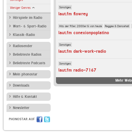
Sonstiges
Weniger Genres
laut.fm flowrey
Hörspiele im Radio
Hits der 90er, 2000er & von heute
Reggae & Dancehall
Wort- & Sport-Radio
laut.fm conexionpoplatino
Klassik-Radio
Sonstiges
Radiosender
laut.fm dark-work-radio
Beliebteste Radios
Beliebteste Podcasts
Sonstiges
laut.fm radio-7167
Mein phonostar
Mehr Webr
Downloads
Hilfe & Kontakt
Newsletter
PHONOSTAR AUF