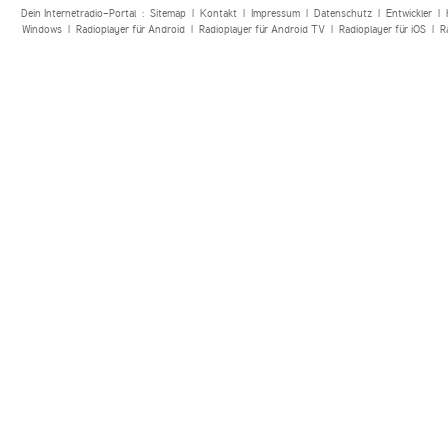
Dein Internetradio-Portal :
Sitemap
|
Kontakt
|
Impressum
|
Datenschutz
|
Entwickler
|
Windows
|
Radioplayer für Android
|
Radioplayer für Android TV
|
Radioplayer für iOS
|
R