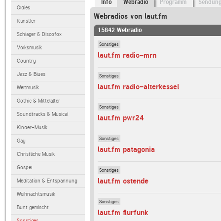
Info
Webradio
Programm
Sendun
Oldies
Webradios von laut.fm
Künstler
15842 Webradio
Schlager & Discofox
Sonstiges
Volksmusik
laut.fm radio-mrn
Country
Jazz & Blues
Sonstiges
laut.fm radio-alterkessel
Weltmusik
Gothic & Mittelalter
Sonstiges
Soundtracks & Musical
laut.fm pwr24
Kinder-Musik
Sonstiges
Gay
laut.fm patagonia
Christliche Musik
Gospel
Sonstiges
laut.fm ostende
Meditation & Entspannung
Weihnachtsmusik
Sonstiges
Bunt gemischt
laut.fm flurfunk
Sonstiges