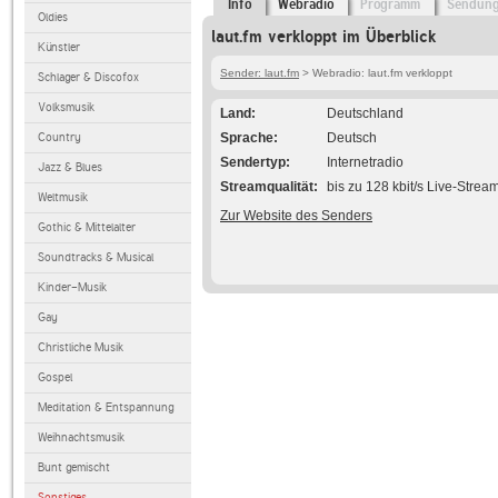
Info
Webradio
Programm
Sendun
Oldies
laut.fm verkloppt im Überblick
Künstler
Sender: laut.fm
> Webradio: laut.fm verkloppt
Schlager & Discofox
Volksmusik
Land
Deutschland
Country
Sprache
Deutsch
Sendertyp
Internetradio
Jazz & Blues
Streamqualität
bis zu 128 kbit/s Live-Strea
Weltmusik
Zur Website des Senders
Gothic & Mittelalter
Soundtracks & Musical
Kinder-Musik
Gay
Christliche Musik
Gospel
Meditation & Entspannung
Weihnachtsmusik
Bunt gemischt
Sonstiges