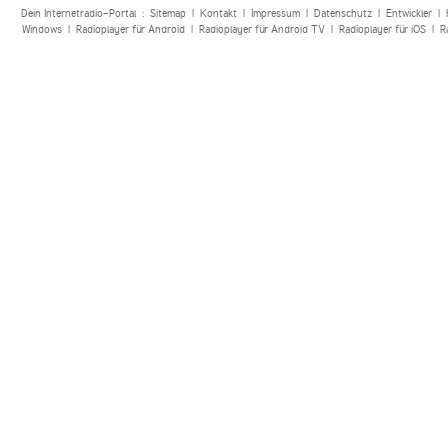
Dein Internetradio-Portal :
Sitemap
|
Kontakt
|
Impressum
|
Datenschutz
|
Entwickler
|
Windows
|
Radioplayer für Android
|
Radioplayer für Android TV
|
Radioplayer für iOS
|
R