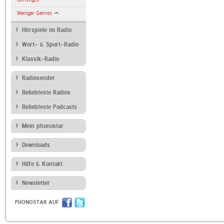
Weniger Genres
Hörspiele im Radio
Wort- & Sport-Radio
Klassik-Radio
Radiosender
Beliebteste Radios
Beliebteste Podcasts
Mein phonostar
Downloads
Hilfe & Kontakt
Newsletter
PHONOSTAR AUF