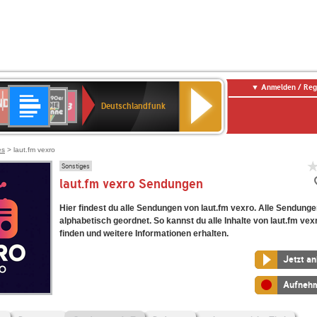
Anmelden / Reg
Deutschlandfunk
DR
80er
SWR3
Deutschlandfunk
90er
r
OLDIE
ANTENNE
es
> laut.fm vexro
Sonstiges
laut.fm vexro Sendungen
Hier findest du alle Sendungen von laut.fm vexro. Alle Sendunge
alphabetisch geordnet. So kannst du alle Inhalte von laut.fm vex
finden und weitere Informationen erhalten.
Jetzt a
Aufneh