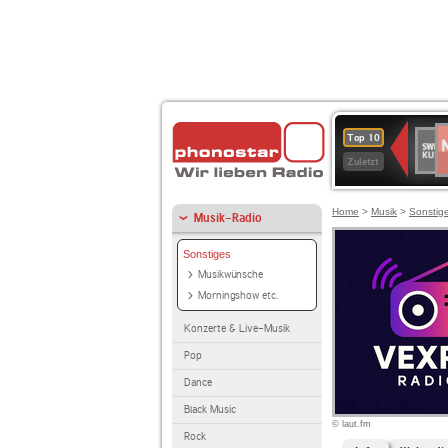
N
SWR
Top 10
2
Kultu
Zuletzt
Home
>
Musik
>
Sonstig
Musik-Radio
Sonstiges
Musikwünsche
Morningshow etc.
Konzerte & Live-Musik
Pop
Dance
Black Music
© laut.fm
Rock