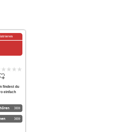
istrieren
n findest du
ro einfach
nhören
men