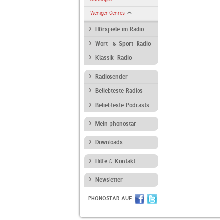
Weniger Genres
Hörspiele im Radio
Wort- & Sport-Radio
Klassik-Radio
Radiosender
Beliebteste Radios
Beliebteste Podcasts
Mein phonostar
Downloads
Hilfe & Kontakt
Newsletter
PHONOSTAR AUF