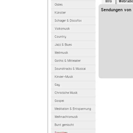
Info
Webradi
Oldies
Sendungen von 
Künstler
Schlager & Discofox
Volksmusik
Country
Jazz & Blues
Weltmusik
Gothic & Mittelalter
Soundtracks & Musical
Kinder-Musik
Gay
Christliche Musik
Gospel
Meditation & Entspannung
Weihnachtsmusik
Bunt gemischt
Sonstiges