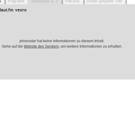
o
Programm
Sendungen A-Z
Podcasts
zuletzt gespielte Titel
laut.fm vexro
phonostar hat keine Informationen zu diesem Inhalt.
Gehe auf die
Website des Senders
, um weitere Informationen zu erhalten.