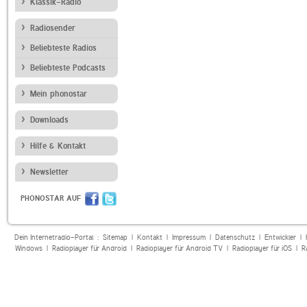
Klassik-Radio
Radiosender
Beliebteste Radios
Beliebteste Podcasts
Mein phonostar
Downloads
Hilfe & Kontakt
Newsletter
PHONOSTAR AUF
Dein Internetradio-Portal :
Sitemap
|
Kontakt
|
Impressum
|
Datenschutz
|
Entwickler
|
Windows
|
Radioplayer für Android
|
Radioplayer für Android TV
|
Radioplayer für iOS
|
R