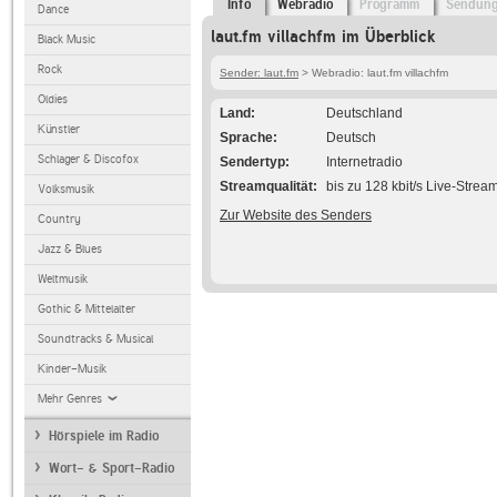
Info
Webradio
Programm
Sendun
Dance
laut.fm villachfm im Überblick
Black Music
Rock
Sender: laut.fm
> Webradio: laut.fm villachfm
Oldies
Land
Deutschland
Künstler
Sprache
Deutsch
Schlager & Discofox
Sendertyp
Internetradio
Streamqualität
bis zu 128 kbit/s Live-Strea
Volksmusik
Zur Website des Senders
Country
Jazz & Blues
Weltmusik
Gothic & Mittelalter
Soundtracks & Musical
Kinder-Musik
Mehr Genres
Hörspiele im Radio
Wort- & Sport-Radio