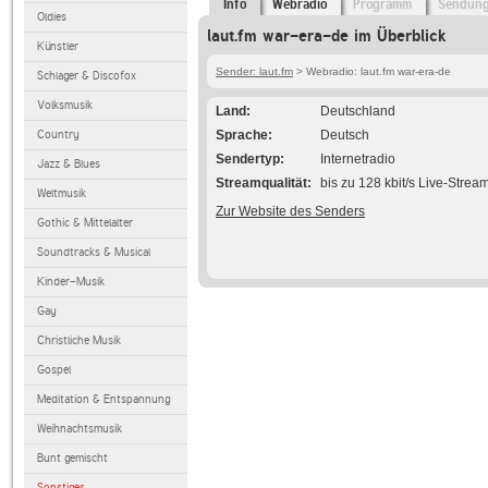
Info
Webradio
Programm
Sendun
Oldies
laut.fm war-era-de im Überblick
Künstler
Sender: laut.fm
> Webradio: laut.fm war-era-de
Schlager & Discofox
Volksmusik
Land
Deutschland
Country
Sprache
Deutsch
Sendertyp
Internetradio
Jazz & Blues
Streamqualität
bis zu 128 kbit/s Live-Strea
Weltmusik
Zur Website des Senders
Gothic & Mittelalter
Soundtracks & Musical
Kinder-Musik
Gay
Christliche Musik
Gospel
Meditation & Entspannung
Weihnachtsmusik
Bunt gemischt
Sonstiges