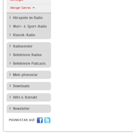
Weniger Genres
Hörspiele im Radio
Wort- & Sport-Radio
Klassik-Radio
Radiosender
Beliebteste Radios
Beliebteste Podcasts
Mein phonostar
Downloads
Hilfe & Kontakt
Newsletter
PHONOSTAR AUF