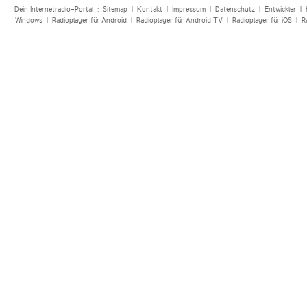
Dein Internetradio-Portal :
Sitemap
|
Kontakt
|
Impressum
|
Datenschutz
|
Entwickler
|
Windows
|
Radioplayer für Android
|
Radioplayer für Android TV
|
Radioplayer für iOS
|
R