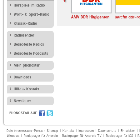
Hörspiele im Radio
Wort- & Sport-Radio
back_in_time
Hochschulradio
AMV DDR Hitgiganten
laut.fm ddr-r
Aachen
Klassik-Radio
Radiosender
Beliebteste Radios
Beliebteste Podcasts
Mein phonostar
Downloads
Hilfe & Kontakt
Newsletter
PHONOSTAR AUF
Dein Internetradio-Portal :
Sitemap
|
Kontakt
|
Impressum
|
Datenschutz
|
Entwickler
|
Windows
|
Radioplayer für Android
|
Radioplayer für Android TV
|
Radioplayer für iOS
|
R