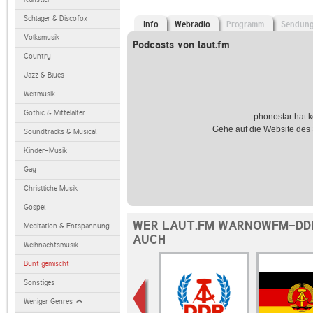
Schlager & Discofox
Info
Webradio
Programm
Sendun
Volksmusik
Podcasts von laut.fm
Country
Jazz & Blues
Weltmusik
Gothic & Mittelalter
phonostar hat k
Gehe auf die
Website des
Soundtracks & Musical
Kinder-Musik
Gay
Christliche Musik
Gospel
WER LAUT.FM WARNOWFM-DDR
Meditation & Entspannung
AUCH
Weihnachtsmusik
Bunt gemischt
Sonstiges
Weniger Genres