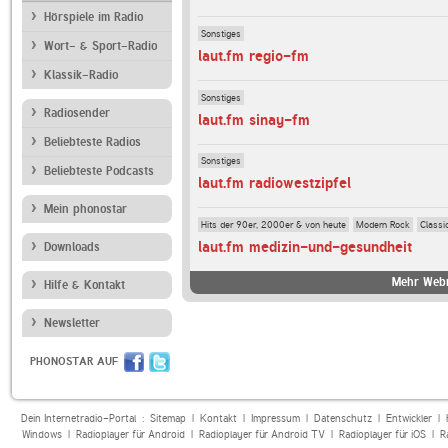
Hörspiele im Radio
Sonstiges
Wort- & Sport-Radio
laut.fm regio-fm
Klassik-Radio
Sonstiges
Radiosender
laut.fm sinay-fm
Beliebteste Radios
Sonstiges
Beliebteste Podcasts
laut.fm radiowestzipfel
Mein phonostar
Hits der 90er, 2000er & von heute
Modern Rock
Classi
laut.fm medizin-und-gesundheit
Downloads
Mehr Webr
Hilfe & Kontakt
Newsletter
PHONOSTAR AUF
Dein Internetradio-Portal :
Sitemap
|
Kontakt
|
Impressum
|
Datenschutz
|
Entwickler
|
Windows
|
Radioplayer für Android
|
Radioplayer für Android TV
|
Radioplayer für iOS
|
R