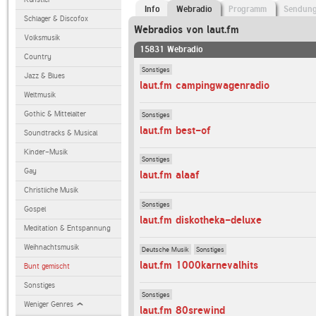
Info
Webradio
Programm
Sendun
Schlager & Discofox
Webradios von laut.fm
Volksmusik
15831 Webradio
Country
Sonstiges
Jazz & Blues
laut.fm campingwagenradio
Weltmusik
Gothic & Mittelalter
Sonstiges
laut.fm best-of
Soundtracks & Musical
Kinder-Musik
Sonstiges
Gay
laut.fm alaaf
Christliche Musik
Sonstiges
Gospel
laut.fm diskotheka-deluxe
Meditation & Entspannung
Weihnachtsmusik
Deutsche Musik
Sonstiges
laut.fm 1000karnevalhits
Bunt gemischt
Sonstiges
Sonstiges
Weniger Genres
laut.fm 80srewind