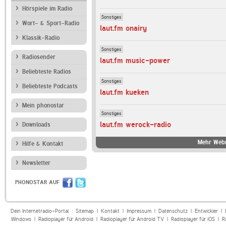
Hörspiele im Radio
Sonstiges
Wort- & Sport-Radio
laut.fm onairy
Klassik-Radio
Sonstiges
Radiosender
laut.fm music-power
Beliebteste Radios
Sonstiges
Beliebteste Podcasts
laut.fm kueken
Mein phonostar
Sonstiges
laut.fm werock-radio
Downloads
Mehr Webr
Hilfe & Kontakt
Newsletter
PHONOSTAR AUF
Dein Internetradio-Portal :
Sitemap
|
Kontakt
|
Impressum
|
Datenschutz
|
Entwickler
|
Windows
|
Radioplayer für Android
|
Radioplayer für Android TV
|
Radioplayer für iOS
|
R