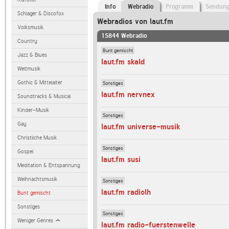
Info
Webradio
Programm
Sendun
Schlager & Discofox
Webradios von laut.fm
Volksmusik
15844 Webradio
Country
Bunt gemischt
Jazz & Blues
laut.fm skald
Weltmusik
Gothic & Mittelalter
Sonstiges
laut.fm nervnex
Soundtracks & Musical
Kinder-Musik
Sonstiges
Gay
laut.fm universe-musik
Christliche Musik
Sonstiges
Gospel
laut.fm susi
Meditation & Entspannung
Weihnachtsmusik
Sonstiges
laut.fm radiolh
Bunt gemischt
Sonstiges
Sonstiges
Weniger Genres
laut.fm radio-fuerstenwelle