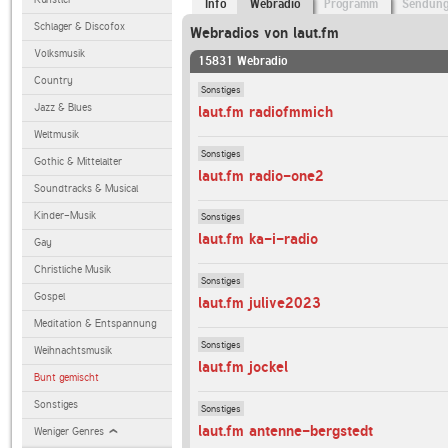
Info
Webradio
Programm
Sendun
Schlager & Discofox
Webradios von laut.fm
Volksmusik
15831 Webradio
Country
Sonstiges
Jazz & Blues
laut.fm radiofmmich
Weltmusik
Sonstiges
Gothic & Mittelalter
laut.fm radio-one2
Soundtracks & Musical
Kinder-Musik
Sonstiges
laut.fm ka-i-radio
Gay
Christliche Musik
Sonstiges
Gospel
laut.fm julive2023
Meditation & Entspannung
Sonstiges
Weihnachtsmusik
laut.fm jockel
Bunt gemischt
Sonstiges
Sonstiges
laut.fm antenne-bergstedt
Weniger Genres