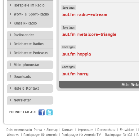
Hörspiele im Radio
Sonstiges
laut.fm radio-extream
Wort- & Sport-Radio
Klassik-Radio
Sonstiges
laut.fm metalcore-triangle
Radiosender
Beliebteste Radios
Sonstiges
Beliebteste Podcasts
laut.fm hoppla
Mein phonostar
Sonstiges
laut.fm harry
Downloads
Mehr Webr
Hilfe & Kontakt
Newsletter
PHONOSTAR AUF
Dein Internetradio-Portal :
Sitemap
|
Kontakt
|
Impressum
|
Datenschutz
|
Entwickler
|
Windows
|
Radioplayer für Android
|
Radioplayer für Android TV
|
Radioplayer für iOS
|
R