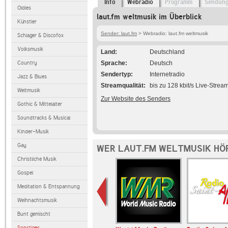
Info
Webradio
Programm
Sendun
Oldies
laut.fm weltmusik im Überblick
Künstler
Sender: laut.fm
> Webradio: laut.fm weltmusik
Schlager & Discofox
Volksmusik
Land
Deutschland
Country
Sprache
Deutsch
Sendertyp
Internetradio
Jazz & Blues
Streamqualität
bis zu 128 kbit/s Live-Strea
Weltmusik
Zur Website des Senders
Gothic & Mittelalter
Soundtracks & Musical
Kinder-Musik
Gay
WER LAUT.FM WELTMUSIK HÖ
Christliche Musik
Gospel
Meditation & Entspannung
Weihnachtsmusik
Bunt gemischt
Sonstiges