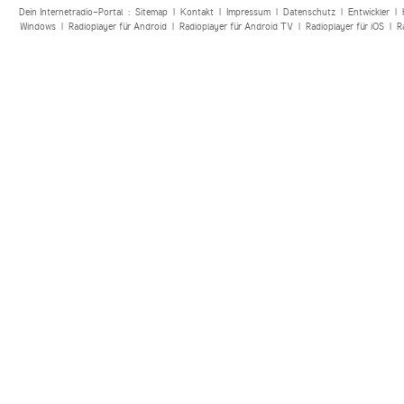
Dein Internetradio-Portal :
Sitemap
|
Kontakt
|
Impressum
|
Datenschutz
|
Entwickler
|
Windows
|
Radioplayer für Android
|
Radioplayer für Android TV
|
Radioplayer für iOS
|
R