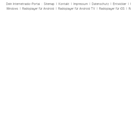
Dein Internetradio-Portal :
Sitemap
|
Kontakt
|
Impressum
|
Datenschutz
|
Entwickler
|
Windows
|
Radioplayer für Android
|
Radioplayer für Android TV
|
Radioplayer für iOS
|
R