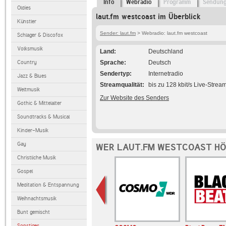
Info
Webradio
Programm
Sendun
Oldies
laut.fm westcoast im Überblick
Künstler
Sender: laut.fm
> Webradio: laut.fm westcoast
Schlager & Discofox
Volksmusik
Land
Deutschland
Country
Sprache
Deutsch
Sendertyp
Internetradio
Jazz & Blues
Streamqualität
bis zu 128 kbit/s Live-Strea
Weltmusik
Zur Website des Senders
Gothic & Mittelalter
Soundtracks & Musical
Kinder-Musik
Gay
WER LAUT.FM WESTCOAST HÖ
Christliche Musik
Gospel
Meditation & Entspannung
Weihnachtsmusik
Bunt gemischt
Sonstiges