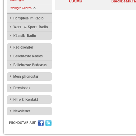
COSMO
BlackBeats.F
Weniger Genres
Hörspiele im Radio
Wort- & Sport-Radio
Klassik-Radio
Radiosender
Beliebteste Radios
Beliebteste Podcasts
Mein phonostar
Downloads
Hilfe & Kontakt
Newsletter
PHONOSTAR AUF