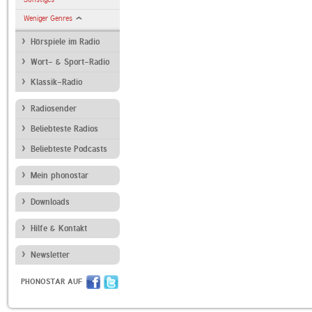
Weniger Genres
Hörspiele im Radio
Wort- & Sport-Radio
Klassik-Radio
Radiosender
Beliebteste Radios
Beliebteste Podcasts
Mein phonostar
Downloads
Hilfe & Kontakt
Newsletter
PHONOSTAR AUF