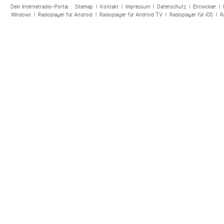
Dein Internetradio-Portal :
Sitemap
|
Kontakt
|
Impressum
|
Datenschutz
|
Entwickler
|
Windows
|
Radioplayer für Android
|
Radioplayer für Android TV
|
Radioplayer für iOS
|
R