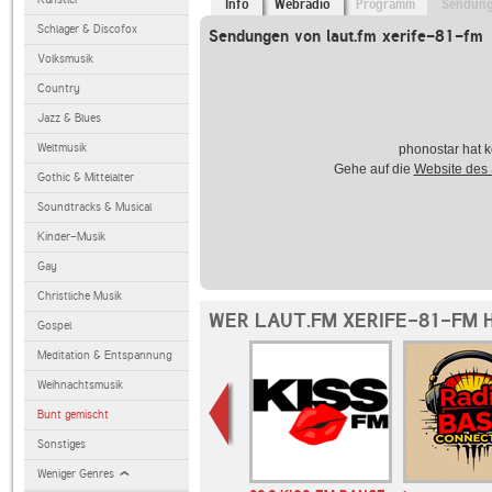
Info
Webradio
Programm
Sendun
Schlager & Discofox
Sendungen von laut.fm xerife-81-fm
Volksmusik
Country
Jazz & Blues
Weltmusik
phonostar hat k
Gehe auf die
Website des
Gothic & Mittelalter
Soundtracks & Musical
Kinder-Musik
Gay
Christliche Musik
WER LAUT.FM XERIFE-81-FM 
Gospel
Meditation & Entspannung
Weihnachtsmusik
Bunt gemischt
Sonstiges
Weniger Genres