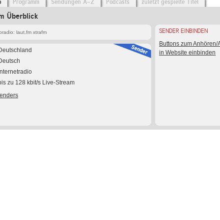
o
Programm
Sendungen A-Z
Podcasts
zuletzt gespielte Titel
im Überblick
SENDER EINBINDEN
adio: laut.fm xtrafm
Buttons zum Anhören
Deutschland
in Website einbinden
Deutsch
Internetradio
bis zu 128 kbit/s Live-Stream
Senders