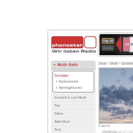
W
SWR
Top 10
4
Zuletzt
Home
>
Musik
>
Sonstig
Musik-Radio
Sonstiges
Musikwünsche
Morningshow etc.
Konzerte & Live-Musik
Pop
Dance
Black Music
© laut.fm
Rock