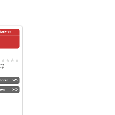
istrieren
nhören
men