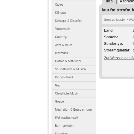
Info
Webradi
Oldies
laut.fm xtrafm 
Künstler
Sender: laut.fm
> Webr
Schlager & Discofox
Volksmusik
Land
Country
Sprache
Sendertyp
Jazz & Blues
Streamqualität
Weltmusik
Zur Website des 
Gothic & Mittelalter
Soundtracks & Musical
Kinder-Musik
Gay
Christliche Musik
Gospel
Meditation & Entspannung
Weihnachtsmusik
Bunt gemischt
Sonstiges