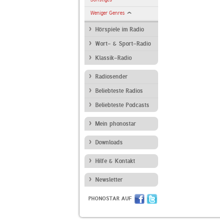
Weniger Genres
Hörspiele im Radio
Wort- & Sport-Radio
Klassik-Radio
Radiosender
Beliebteste Radios
Beliebteste Podcasts
Mein phonostar
Downloads
Hilfe & Kontakt
Newsletter
PHONOSTAR AUF