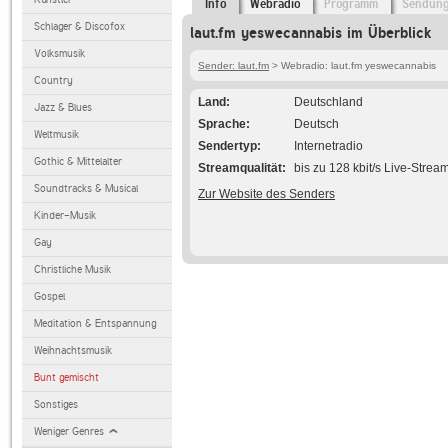
Info
Webradio
Programm
Sendun
Schlager & Discofox
laut.fm yeswecannabis im Überblick
Volksmusik
Sender: laut.fm
> Webradio: laut.fm yeswecannabis
Country
Land
Deutschland
Jazz & Blues
Sprache
Deutsch
Weltmusik
Sendertyp
Internetradio
Gothic & Mittelalter
Streamqualität
bis zu 128 kbit/s Live-Strea
Soundtracks & Musical
Zur Website des Senders
Kinder-Musik
Gay
Christliche Musik
Gospel
Meditation & Entspannung
Weihnachtsmusik
Bunt gemischt
Sonstiges
Weniger Genres