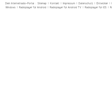
Dein Internetradio-Portal :
Sitemap
|
Kontakt
|
Impressum
|
Datenschutz
|
Entwickler
|
Windows
|
Radioplayer für Android
|
Radioplayer für Android TV
|
Radioplayer für iOS
|
R