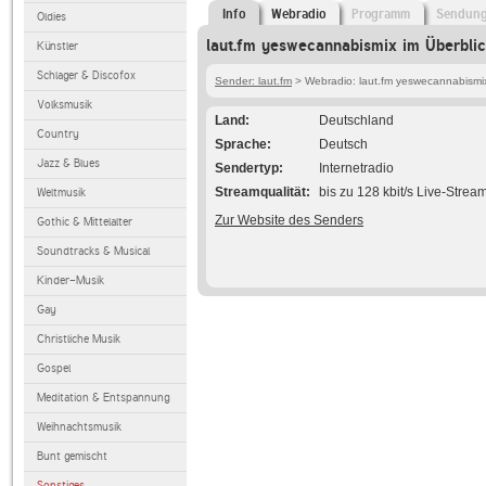
Info
Webradio
Programm
Sendun
Oldies
laut.fm yeswecannabismix im Überblic
Künstler
Schlager & Discofox
Sender: laut.fm
> Webradio: laut.fm yeswecannabismi
Volksmusik
Land
Deutschland
Country
Sprache
Deutsch
Jazz & Blues
Sendertyp
Internetradio
Streamqualität
bis zu 128 kbit/s Live-Strea
Weltmusik
Zur Website des Senders
Gothic & Mittelalter
Soundtracks & Musical
Kinder-Musik
Gay
Christliche Musik
Gospel
Meditation & Entspannung
Weihnachtsmusik
Bunt gemischt
Sonstiges