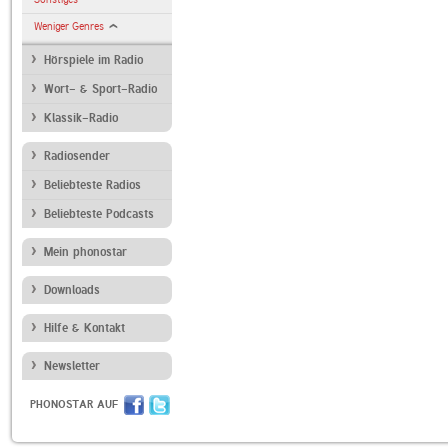
Weniger Genres
Hörspiele im Radio
Wort- & Sport-Radio
Klassik-Radio
Radiosender
Beliebteste Radios
Beliebteste Podcasts
Mein phonostar
Downloads
Hilfe & Kontakt
Newsletter
PHONOSTAR AUF