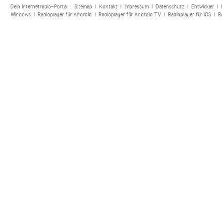
Dein Internetradio-Portal :
Sitemap
|
Kontakt
|
Impressum
|
Datenschutz
|
Entwickler
|
Windows
|
Radioplayer für Android
|
Radioplayer für Android TV
|
Radioplayer für iOS
|
R