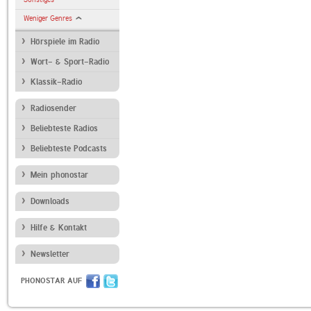
Weniger Genres
Hörspiele im Radio
Wort- & Sport-Radio
Klassik-Radio
Radiosender
Beliebteste Radios
Beliebteste Podcasts
Mein phonostar
Downloads
Hilfe & Kontakt
Newsletter
PHONOSTAR AUF