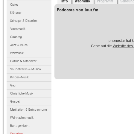
Info
Webradio
Programm
Sendun
Oldies
Podcasts von laut.fm
Künstler
Schlager & Discofox
Volksmusik
Country
phonostar hat k
Jazz & Blues
Gehe auf die
Website des
Weltmusik
Gothic & Mittelalter
Soundtracks & Musical
Kinder-Musik
Gay
Christliche Musik
Gospel
Meditation & Entspannung
Weihnachtsmusik
Bunt gemischt
Sonstiges