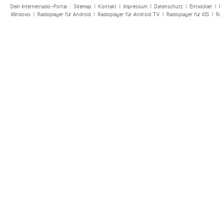
Dein Internetradio-Portal :
Sitemap
|
Kontakt
|
Impressum
|
Datenschutz
|
Entwickler
|
Windows
|
Radioplayer für Android
|
Radioplayer für Android TV
|
Radioplayer für iOS
|
R