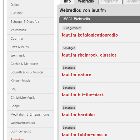
Info
Webradio
Programm
Sendun
Oldies
Webradios von laut.fm
Künstler
15831 Webradio
Schlager & Discofox
Bunt gemischt
Volksmusik
laut.fm kefalonicationradio
Country
Jazz & Blues
Sonstiges
laut.fm rheinrock-classics
Weltmusik
Gothic & Mittelalter
Sonstiges
Soundtracks & Musical
laut.fm nature
Kinder-Musik
Sonstiges
Gay
laut.fm hit-the-dark
Christliche Musik
Gospel
Sonstiges
laut.fm hardtiko
Meditation & Entspannung
Weihnachtsmusik
Sonstiges
Bunt gemischt
laut.fm fobfm-classix
Sonstiges