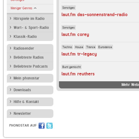
Sonstiges
Weniger Genres
laut.fm das-sonnenstrand-radio
Hörspiele im Radio
Sonstiges
Wort- & Sport-Radio
laut.fm corey
Klassik-Radio
Techno
House
Trance
Eurodance
Radiosender
laut.fm tr-legacy
Beliebteste Radios
Beliebteste Podcasts
Bunt gemischt
laut.fm reuthers
Mein phonostar
Mehr Webr
Downloads
Hilfe & Kontakt
Newsletter
PHONOSTAR AUF