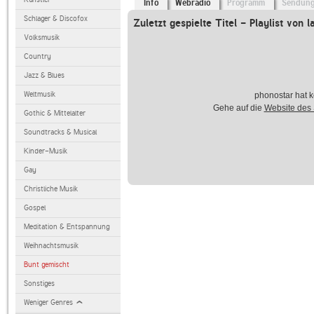
Info
Webradio
Programm
Sendun
Schlager & Discofox
Zuletzt gespielte Titel - Playlist von l
Volksmusik
Country
Jazz & Blues
Weltmusik
phonostar hat k
Gehe auf die
Website des
Gothic & Mittelalter
Soundtracks & Musical
Kinder-Musik
Gay
Christliche Musik
Gospel
Meditation & Entspannung
Weihnachtsmusik
Bunt gemischt
Sonstiges
Weniger Genres