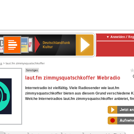
Anmelden / Reg
Deutschlandfunk
R-
ANTENNE
Deutschlandfunk
80er
SWR3
NDR
WDR
SWR
Deutschlandfunk
Kultur
LASSIK
BAYERN
90er
2
2
Kultur
Kultur
OLDIE
ANTENNE
es
> laut.fm zimmysquatschkoffer
Sonstiges
laut.fm zimmysquatschkoffer Webradio
Internetradio ist vielfältig. Viele Radiosender wie laut.fm
zimmysquatschkoffer bieten aus diesem Grund verschiedene K
Welche Internetradios laut.fm zimmysquatschkoffer anbietet, fin
Jetzt a
Aufneh