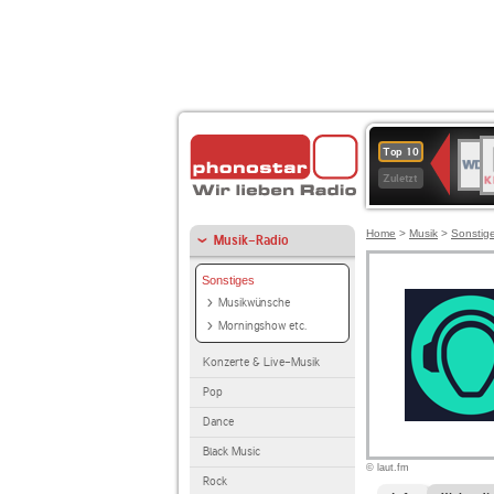
B
WDR
Top 10
K
4
Zuletzt
Home
>
Musik
>
Sonstig
Musik-Radio
Sonstiges
Musikwünsche
Morningshow etc.
Konzerte & Live-Musik
Pop
Dance
Black Music
© laut.fm
Rock