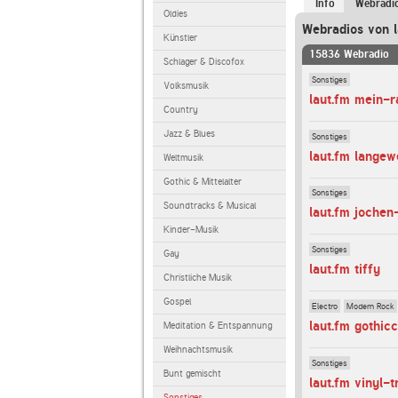
Info
Webradi
Oldies
Webradios von l
Künstler
15836 Webradio
Schlager & Discofox
Sonstiges
Volksmusik
laut.fm mein-r
Country
Jazz & Blues
Sonstiges
laut.fm langew
Weltmusik
Gothic & Mittelalter
Sonstiges
Soundtracks & Musical
laut.fm jochen
Kinder-Musik
Sonstiges
Gay
laut.fm tiffy
Christliche Musik
Gospel
Electro
Modern Rock
laut.fm gothic
Meditation & Entspannung
Weihnachtsmusik
Sonstiges
Bunt gemischt
laut.fm vinyl-
Sonstiges