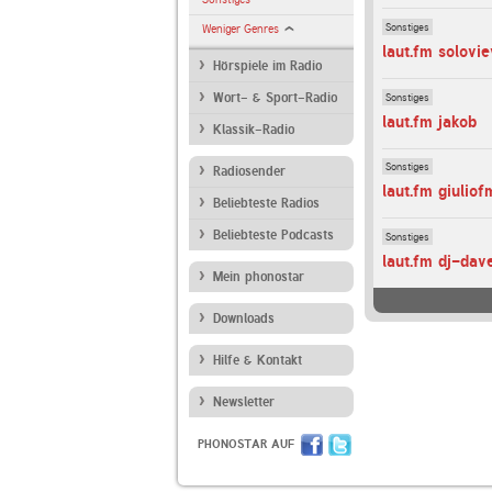
Sonstiges
Weniger Genres
laut.fm solovie
Hörspiele im Radio
Sonstiges
Wort- & Sport-Radio
laut.fm jakob
Klassik-Radio
Sonstiges
Radiosender
laut.fm giuliof
Beliebteste Radios
Beliebteste Podcasts
Sonstiges
laut.fm dj-dav
Mein phonostar
Downloads
Hilfe & Kontakt
Newsletter
PHONOSTAR AUF