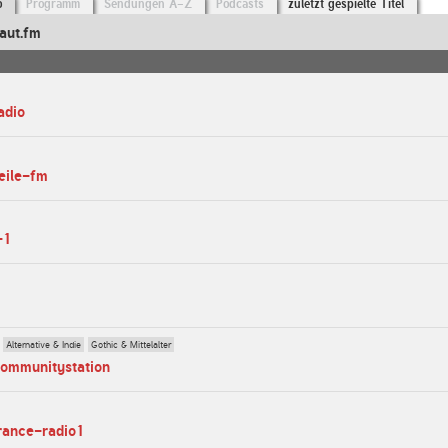
o
Programm
Sendungen A-Z
Podcasts
zuletzt gespielte Titel
aut.fm
adio
eile-fm
-1
Alternative & Indie
Gothic & Mittelalter
communitystation
trance-radio1