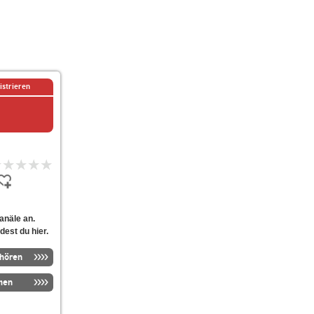
istrieren
anäle an.
dest du hier.
nhören
men