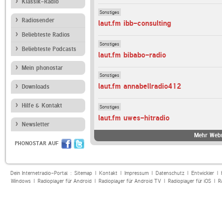
Klassik-Radio
Sonstiges
Radiosender
laut.fm ibb-consulting
Beliebteste Radios
Sonstiges
Beliebteste Podcasts
laut.fm bibabo-radio
Mein phonostar
Sonstiges
laut.fm annabellradio412
Downloads
Hilfe & Kontakt
Sonstiges
laut.fm uwes-hitradio
Newsletter
Mehr Webr
PHONOSTAR AUF
Dein Internetradio-Portal :
Sitemap
|
Kontakt
|
Impressum
|
Datenschutz
|
Entwickler
|
Windows
|
Radioplayer für Android
|
Radioplayer für Android TV
|
Radioplayer für iOS
|
R