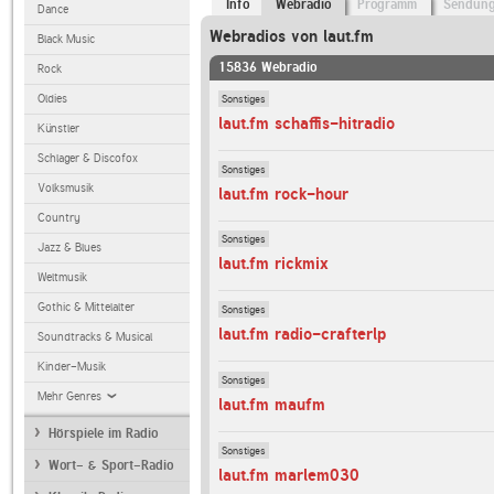
Info
Webradio
Programm
Sendun
Dance
Webradios von laut.fm
Black Music
15836 Webradio
Rock
Sonstiges
Oldies
laut.fm schaffis-hitradio
Künstler
Schlager & Discofox
Sonstiges
Volksmusik
laut.fm rock-hour
Country
Sonstiges
Jazz & Blues
laut.fm rickmix
Weltmusik
Gothic & Mittelalter
Sonstiges
laut.fm radio-crafterlp
Soundtracks & Musical
Kinder-Musik
Sonstiges
Mehr Genres
laut.fm maufm
Hörspiele im Radio
Sonstiges
Wort- & Sport-Radio
laut.fm marlem030