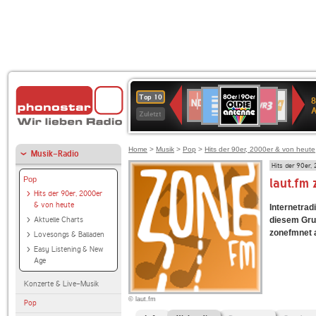
80er
Deutschlandfunk
SWR3
NDR
WDR
SWR
Top 10
8
90er
2
4
Kultur
Zuletzt
OLDIE
ANTENNE
Home
>
Musik
>
Pop
>
Hits der 90er, 2000er & von heute
Musik-Radio
Hits der 90er,
Pop
laut.fm
Hits der 90er, 2000er
& von heute
Internetradi
Aktuelle Charts
diesem Grun
zonefmnet an
Lovesongs & Balladen
Easy Listening & New
Age
Konzerte & Live-Musik
© laut.fm
Pop