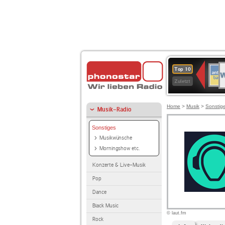
W
ANT
Top 10
2
BAY
Zuletzt
Home
>
Musik
>
Sonstig
Musik-Radio
Sonstiges
Musikwünsche
Morningshow etc.
Konzerte & Live-Musik
Pop
Dance
Black Music
© laut.fm
Rock