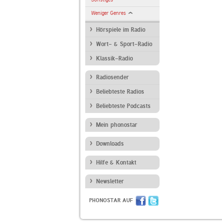
Weniger Genres
Hörspiele im Radio
Wort- & Sport-Radio
Klassik-Radio
Radiosender
Beliebteste Radios
Beliebteste Podcasts
Mein phonostar
Downloads
Hilfe & Kontakt
Newsletter
PHONOSTAR AUF