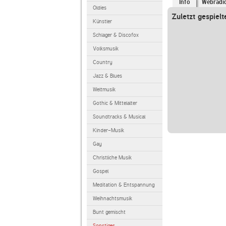
Info
Webradi
Oldies
Zuletzt gespielt
Künstler
Schlager & Discofox
Volksmusik
Country
Jazz & Blues
Weltmusik
Gothic & Mittelalter
Soundtracks & Musical
Kinder-Musik
Gay
Christliche Musik
Gospel
Meditation & Entspannung
Weihnachtsmusik
Bunt gemischt
Sonstiges