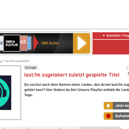
Anmelden / Reg
SWR
DR
NDR
ENNE
80er
SWR3
WDR
BR-
Deutschlandfunk
Deutschlandfunk
Kultur
SWR Kultur
2
ERN
90er
4
KLASSIK
Kultur
OLDIE
ANTENNE
es
> laut.fm zugelabert
Sonstiges
laut.fm zugelabert zuletzt gespielte Titel
Du suchst nach dem Namen eines Liedes, das du bei laut.fm zug
gehört hast? Hier findest du ihn! Unsere Playlist enthält die Lied
Tage.
Jetzt a
Aufneh