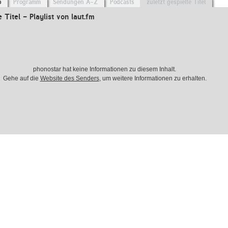
o
Programm
Sendungen A-Z
Podcasts
zuletzt gespielte Titel
e Titel - Playlist von laut.fm
phonostar hat keine Informationen zu diesem Inhalt.
Gehe auf die
Website des Senders
, um weitere Informationen zu erhalten.