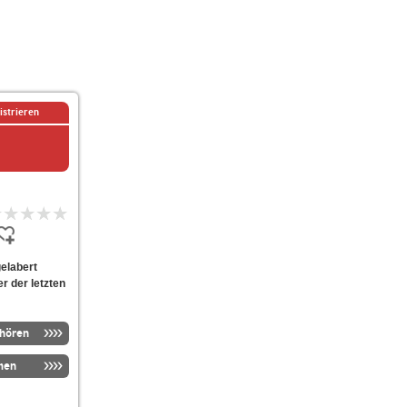
istrieren
elabert
er der letzten
nhören
men