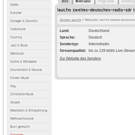
Info
Webradio
Programm
Sendun
Oldies
laut.fm zweites-deutsches-radio-zdr 
Künstler
Sender: laut.fm
> Webradio: laut.fm zweites-deutsches
Schlager & Discofox
Volksmusik
Land
Deutschland
Country
Sprache
Deutsch
Sendertyp
Internetradio
Jazz & Blues
Streamqualität
bis zu 128 kbit/s Live-Strea
Weltmusik
Zur Website des Senders
Gothic & Mittelalter
Soundtracks & Musical
Kinder-Musik
Gay
Christliche Musik
Gospel
Meditation & Entspannung
Weihnachtsmusik
Bunt gemischt
Sonstiges