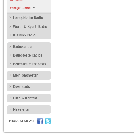
Weniger Genres
Hörspiele im Radio
Wort- & Sport-Radio
Klassik-Radio
Radiosender
Beliebteste Radios
Beliebteste Podcasts
Mein phonostar
Downloads
Hilfe & Kontakt
Newsletter
PHONOSTAR AUF