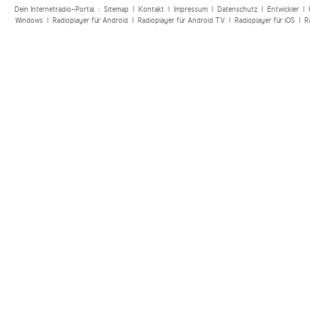
Dein Internetradio-Portal :
Sitemap
|
Kontakt
|
Impressum
|
Datenschutz
|
Entwickler
|
Windows
|
Radioplayer für Android
|
Radioplayer für Android TV
|
Radioplayer für iOS
|
R