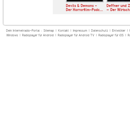
t in Progress
Devils & Demons -
Deffner und Z
Der Horrorfilm-Podc…
– Der Wirtsc
Dein Internetradio-Portal :
Sitemap
|
Kontakt
|
Impressum
|
Datenschutz
|
Entwickler
|
Windows
|
Radioplayer für Android
|
Radioplayer für Android TV
|
Radioplayer für iOS
|
R