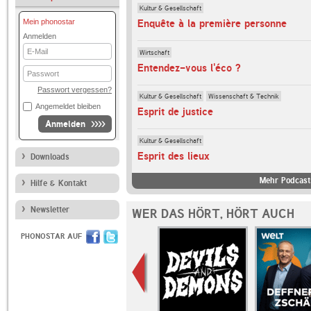
Kultur & Gesellschaft
Enquête à la première personne
Mein phonostar
Anmelden
E-
Wirtschaft
Mail
Entendez-vous l'éco ?
Passwort
Passwort vergessen?
Kultur & Gesellschaft
Wissenschaft & Technik
Angemeldet bleiben
Esprit de justice
Anmelden
Kultur & Gesellschaft
Esprit des lieux
Downloads
Mehr Podcast
Hilfe & Kontakt
Newsletter
WER DAS HÖRT, HÖRT AUCH
PHONOSTAR AUF