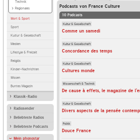
Technik
Podcasts von France Culture
Regionales
10 Podcasts
Wort & Sport
Kultur & Gesellschaft
Sport
Comme un samedi
Kultur & Gesellschaft
Kultur & Gesellschaft
Medien
Concordance des temps
Lifestyle & Freizeit
Religiös
Kultur & Gesellschaft
Kinder-Nachrichten
Cultures monde
Wissen
Wissenschaft & Technik
Buntes Magazin
De cause à effets, le magazine de l'
Klassik-Radio
Kultur & Gesellschaft
Radiosender
Divers aspects de la pensée contemp
Beliebteste Radios
Politik
Beliebteste Podcasts
Douce France
Mein phonostar