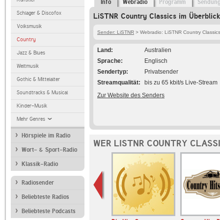
Info
Webradio
Programm
Sendun
Schlager & Discofox
LiSTNR Country Classics im Überblick
Volksmusik
Sender: LiSTNR
> Webradio: LiSTNR Country Classic
Country
Land
Australien
Jazz & Blues
Sprache
Englisch
Weltmusik
Sendertyp
Privatsender
Gothic & Mittelalter
Streamqualität
bis zu 65 kbit/s Live-Stream
Soundtracks & Musical
Zur Website des Senders
Kinder-Musik
Mehr Genres
Hörspiele im Radio
WER LISTNR COUNTRY CLASSI
Wort- & Sport-Radio
Klassik-Radio
Radiosender
Beliebteste Radios
Beliebteste Podcasts