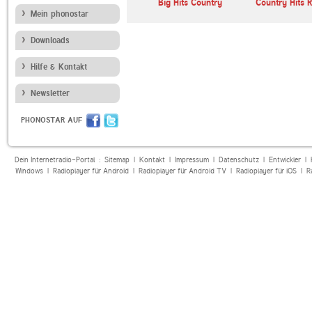
AW
89.0 RTL
Big Hits Country
Country Hits 
Mein phonostar
Downloads
Hilfe & Kontakt
Newsletter
PHONOSTAR AUF
Dein Internetradio-Portal :
Sitemap
|
Kontakt
|
Impressum
|
Datenschutz
|
Entwickler
|
Windows
|
Radioplayer für Android
|
Radioplayer für Android TV
|
Radioplayer für iOS
|
R