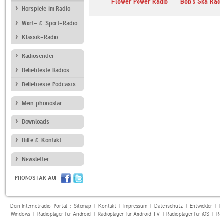
The Lynx Super 70s
Flower Power Radio
Bob's Ska Rad
Hörspiele im Radio
Wort- & Sport-Radio
Klassik-Radio
Radiosender
Beliebteste Radios
Beliebteste Podcasts
Mein phonostar
Downloads
Hilfe & Kontakt
Newsletter
PHONOSTAR AUF
Dein Internetradio-Portal :
Sitemap
|
Kontakt
|
Impressum
|
Datenschutz
|
Entwickler
|
Windows
|
Radioplayer für Android
|
Radioplayer für Android TV
|
Radioplayer für iOS
|
R