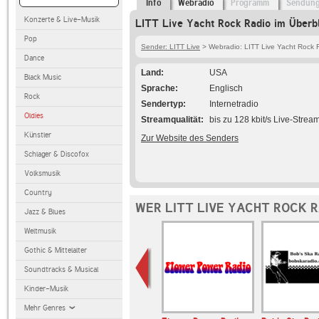
Info
Webradio
Programm
Sendun
Konzerte & Live-Musik
LITT Live Yacht Rock Radio im Überbl
Pop
Sender: LITT Live
> Webradio: LITT Live Yacht Rock 
Dance
Land
USA
Black Music
Sprache
Englisch
Rock
Sendertyp
Internetradio
Oldies
Streamqualität
bis zu 128 kbit/s Live-Strea
Künstler
Zur Website des Senders
Schlager & Discofox
Volksmusik
Country
WER LITT LIVE YACHT ROCK R
Jazz & Blues
Weltmusik
Gothic & Mittelalter
Soundtracks & Musical
Kinder-Musik
Mehr Genres