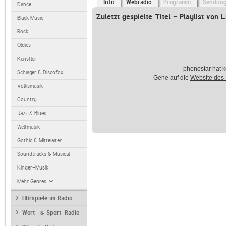
Info
Webradio
Programm
Sendun
Dance
Zuletzt gespielte Titel - Playlist von 
Black Music
Rock
Oldies
Künstler
phonostar hat k
Schlager & Discofox
Gehe auf die
Website des
Volksmusik
Country
Jazz & Blues
Weltmusik
Gothic & Mittelalter
Soundtracks & Musical
Kinder-Musik
Mehr Genres
Hörspiele im Radio
Wort- & Sport-Radio