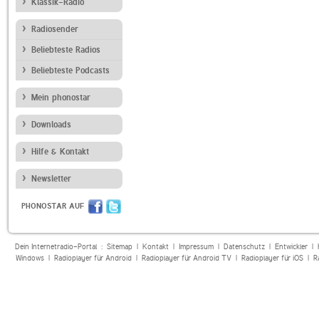
Klassik-Radio
Radiosender
Beliebteste Radios
Beliebteste Podcasts
Mein phonostar
Downloads
Hilfe & Kontakt
Newsletter
PHONOSTAR AUF
Dein Internetradio-Portal :
Sitemap
|
Kontakt
|
Impressum
|
Datenschutz
|
Entwickler
|
Windows
|
Radioplayer für Android
|
Radioplayer für Android TV
|
Radioplayer für iOS
|
R