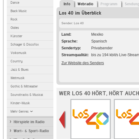
Dance
Info
Webradio
Programm
Sendun
Black Music
Los 40 im Überblick
Rock
Sender: Los 40
Oldies
Land
Mexiko
Künstler
Sprache
Spanisch
Schlager & Discofox
Sendertyp
Privatsender
Volksmusik
Streamqualität
bis zu 194 kbit/s Live-Strea
Country
Zur Website des Senders
Jazz & Blues
Weltmusik
Gothic & Mittelalter
WER LOS 40 HÖRT, HÖRT AUC
Soundtracks & Musical
Kinder-Musik
Mehr Genres
Hörspiele im Radio
Wort- & Sport-Radio