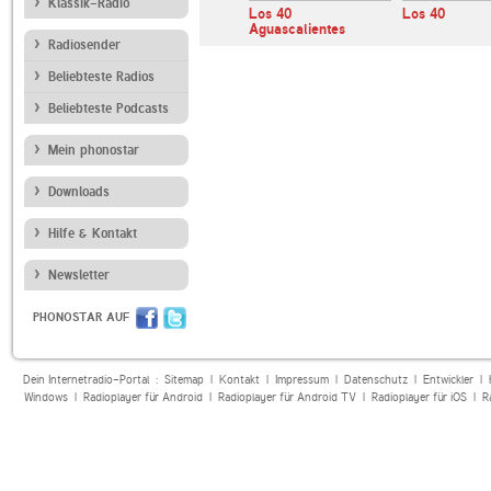
Klassik-Radio
nt
Los 40 Dance
Los 40
Los 40
Aguascalientes
Radiosender
Beliebteste Radios
Beliebteste Podcasts
Mein phonostar
Downloads
Hilfe & Kontakt
Newsletter
PHONOSTAR AUF
Dein Internetradio-Portal :
Sitemap
|
Kontakt
|
Impressum
|
Datenschutz
|
Entwickler
|
Windows
|
Radioplayer für Android
|
Radioplayer für Android TV
|
Radioplayer für iOS
|
R