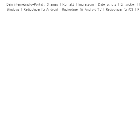
Dein Internetradio-Portal :
Sitemap
|
Kontakt
|
Impressum
|
Datenschutz
|
Entwickler
|
Windows
|
Radioplayer für Android
|
Radioplayer für Android TV
|
Radioplayer für iOS
|
R