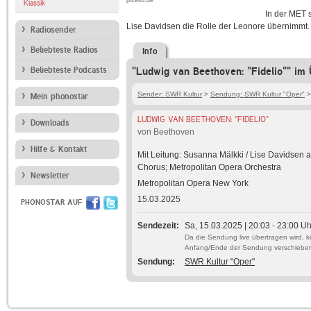
pixelio.de
Klassik
In der MET 
Lise Davidsen die Rolle der Leonore übernimmt.
Radiosender
Beliebteste Radios
Info
Beliebteste Podcasts
"Ludwig van Beethoven: "Fidelio"" im 
Sender: SWR Kultur
>
Sendung: SWR Kultur "Oper"
>
Mein phonostar
LUDWIG VAN BEETHOVEN: "FIDELIO"
Downloads
von Beethoven
Hilfe & Kontakt
Mit Leitung: Susanna Mälkki / Lise Davidsen a
Chorus; Metropolitan Opera Orchestra
Newsletter
Metropolitan Opera New York
15.03.2025
PHONOSTAR AUF
Sendezeit
Sa, 15.03.2025 | 20:03 - 23:00 Uh
Da die Sendung live übertragen wird, 
Anfang/Ende der Sendung verschiebe
Sendung
SWR Kultur "Oper"