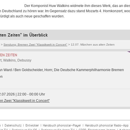
Der Komponist Huw Watkins widmete ihm dieses Werk, das an di
n Deutschland zu hören war. Im Gegensatz dazu stand Mozarts 4. Hornkonzert, wo
ürdigt als auch neue geschaffen wurden.
ten Zeiten" im Überblick
>
Sendung: Bremen Zwei "Klassikwelt in Concert"
> 12.07. Märchen aus alten Zeiten
EN ZEITEN
t, Watkins, Debussy
can Ward / Ben Goldscheider, Horn; Die Deutsche Kammerphilharmonie Bremen
en
2.07.2026 | 22:00 - 00:00 Uhr
n Zwei "Klassikwelt in Concert"
m
|
Datenschutz
|
Entwickler
|
Handbuch phonostar-Player
|
Handbuch phonostar Radio-App