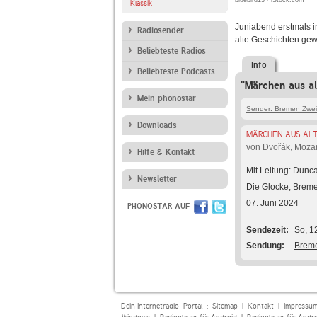
bluebird13 / iStock.com
Klassik
Juniabend erstmals i
Radiosender
alte Geschichten gew
Beliebteste Radios
Info
Beliebteste Podcasts
"Märchen aus al
Mein phonostar
Sender: Bremen Zwei
Downloads
MÄRCHEN AUS ALT
von Dvořák, Mozar
Hilfe & Kontakt
Mit Leitung: Dun
Newsletter
Die Glocke, Brem
07. Juni 2024
PHONOSTAR AUF
Sendezeit
So, 1
Sendung
Breme
Dein Internetradio-Portal :
Sitemap
|
Kontakt
|
Impressu