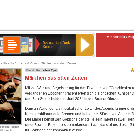
Anmelden / Reg
Deutschlandfunk
R-
ANTENNE
Deutschlandfunk
80er
SWR3
NDR
WDR
SWR
Deutschlandfunk
Kultur
LASSIK
BAYERN
90er
2
2
Kultur
Kultur
OLDIE
ANTENNE
>
Klassik-Konzerte & Oper
> Märchen aus alten Zeiten
Klassik-Konzerte & Oper
Märchen aus alten Zeiten
Mit viel Witz und Begeisterung für das Erzählen von "Geschichten 
vergangenen Epochen" präsentierten sich die britischen Künstler
und Ben Goldscheider im Juni 2024 in der Bremer Glocke.
Duncan Ward, der als musikalischer Leiter des Abends fungierte, dir
Kammerphilharmonie Bremen und hob dabei Stücke von Antonín Dv
Der junge Hornist Ben Goldscheider stellte sein Talent in zwei Hor
unter Beweis. Besonders bemerkenswert war, dass eines dieser Stü
scheider gaben
für Goldscheider komponiert wurde.
r Glocke ©