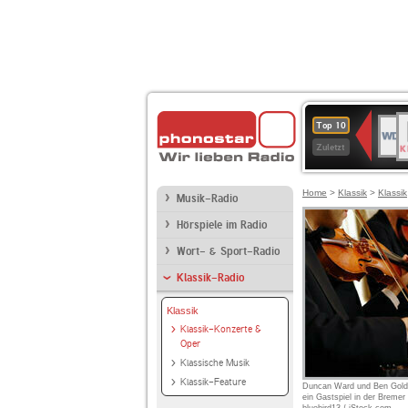
B
WDR
Top 10
K
4
Zuletzt
Home
>
Klassik
>
Klassik
Musik-Radio
Hörspiele im Radio
Wort- & Sport-Radio
Klassik-Radio
Klassik
Klassik-Konzerte &
Oper
Klassische Musik
Klassik-Feature
Duncan Ward und Ben Gold
ein Gastspiel in der Breme