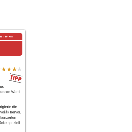
istrieren
aus
 Duncan Ward
igierte die
ořák hervor.
nkonzerten
cke speziell