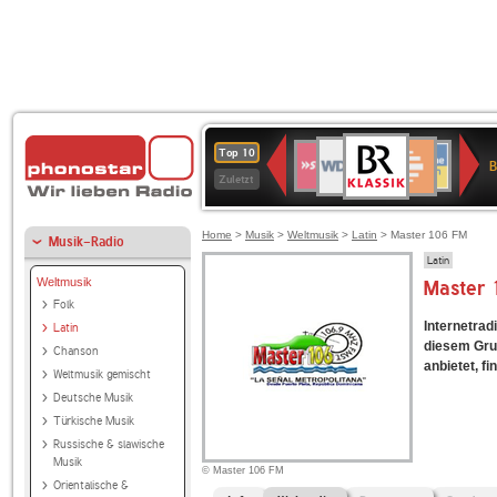
BR-
WDR
Deutschlandfunk
SWR3
Deutschlandfunk
80er
NDR
ANTENNE
SWR
Top 10
KLASSIK
B
4
Kultur
90er
2
BAYERN
Kultur
Zuletzt
OLDIE
ANTENNE
Home
>
Musik
>
Weltmusik
>
Latin
> Master 106 FM
Musik-Radio
Latin
Weltmusik
Master 
Folk
Internetrad
Latin
diesem Gru
Chanson
anbietet, fi
Weltmusik gemischt
Deutsche Musik
Türkische Musik
Russische & slawische
Musik
© Master 106 FM
Orientalische &