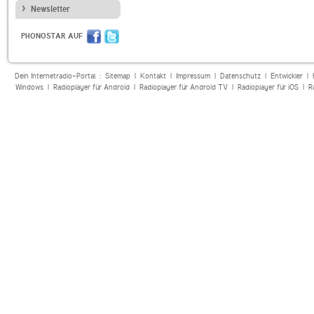
Newsletter
PHONOSTAR AUF
Dein Internetradio-Portal :
Sitemap
|
Kontakt
|
Impressum
|
Datenschutz
|
Entwickler
|
Windows
|
Radioplayer für Android
|
Radioplayer für Android TV
|
Radioplayer für iOS
|
R