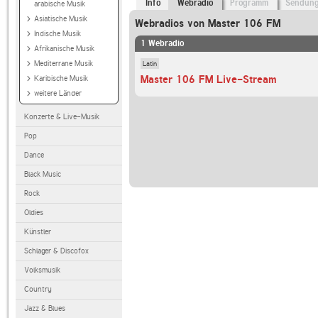
Info
Webradio
Programm
Sendun
arabische Musik
Asiatische Musik
Webradios von Master 106 FM
Indische Musik
1 Webradio
Afrikanische Musik
Latin
Mediterrane Musik
Master 106 FM Live-Stream
Karibische Musik
weitere Länder
Konzerte & Live-Musik
Pop
Dance
Black Music
Rock
Oldies
Künstler
Schlager & Discofox
Volksmusik
Country
Jazz & Blues