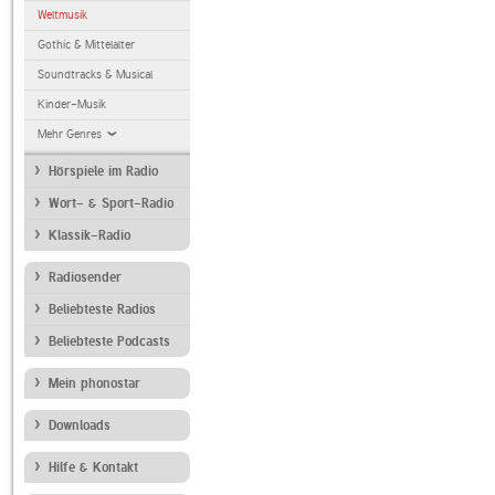
Weltmusik
Gothic & Mittelalter
Soundtracks & Musical
Kinder-Musik
Mehr Genres
Hörspiele im Radio
Wort- & Sport-Radio
Klassik-Radio
Radiosender
Beliebteste Radios
Beliebteste Podcasts
Mein phonostar
Downloads
Hilfe & Kontakt