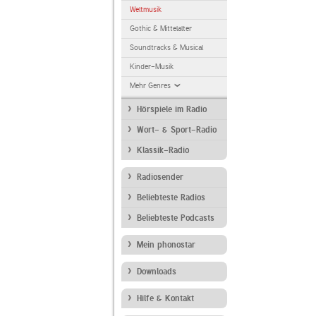
Weltmusik
Gothic & Mittelalter
Soundtracks & Musical
Kinder-Musik
Mehr Genres
Hörspiele im Radio
Wort- & Sport-Radio
Klassik-Radio
Radiosender
Beliebteste Radios
Beliebteste Podcasts
Mein phonostar
Downloads
Hilfe & Kontakt