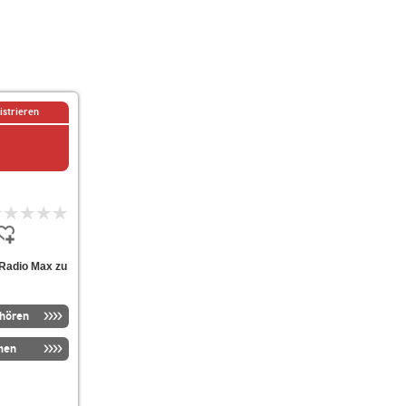
istrieren
 Radio Max zu
nhören
men