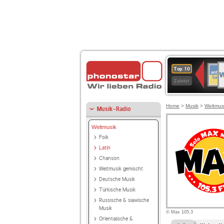
W
ANT
Top 10
2
BAY
Zuletzt
Home
>
Musik
>
Weltmus
Musik-Radio
Weltmusik
Folk
Latin
Chanson
Weltmusik gemischt
Deutsche Musik
Türkische Musik
Russische & slawische
Musik
© Max 105.3
Orientalische &