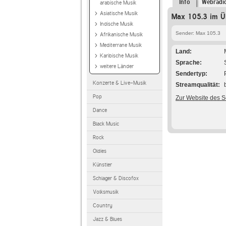
Info
Webradi
arabische Musik
Asiatische Musik
Max 105.3 im Ü
Indische Musik
Sender: Max 105.3
Afrikanische Musik
Mediterrane Musik
Land
Karibische Musik
Sprache
weitere Länder
Sendertyp
Konzerte & Live-Musik
Streamqualität
Pop
Zur Website des 
Dance
Black Music
Rock
Oldies
Künstler
Schlager & Discofox
Volksmusik
Country
Jazz & Blues