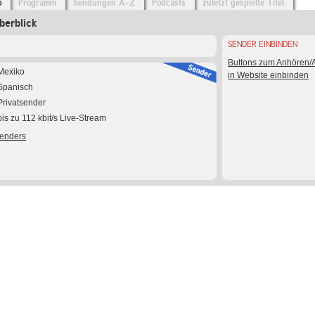
o
Programm
Sendungen A-Z
Podcasts
zuletzt gespielte Titel
berblick
SENDER EINBINDEN
Buttons zum Anhören
Mexiko
in Website einbinden
Spanisch
Privatsender
bis zu 112 kbit/s Live-Stream
Senders