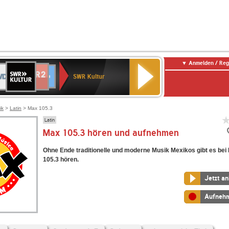
Anmelden / Reg
SWR
DR
NDR
ENNE
80er
SWR3
WDR
BR-
Deutschlandfunk
Deutschlandfunk
Kultur
SWR Kultur
2
ERN
90er
4
KLASSIK
Kultur
OLDIE
ANTENNE
ik
>
Latin
> Max 105.3
Latin
Max 105.3 hören und aufnehmen
Ohne Ende traditionelle und moderne Musik Mexikos gibt es bei
105.3 hören.
Jetzt a
Aufneh