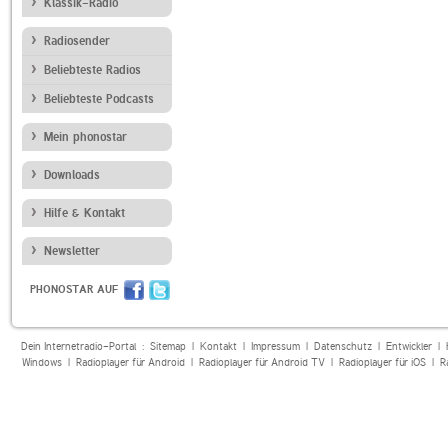
Klassik-Radio
Radiosender
Beliebteste Radios
Beliebteste Podcasts
Mein phonostar
Downloads
Hilfe & Kontakt
Newsletter
PHONOSTAR AUF
Dein Internetradio-Portal :
Sitemap
|
Kontakt
|
Impressum
|
Datenschutz
|
Entwickler
|
Windows
|
Radioplayer für Android
|
Radioplayer für Android TV
|
Radioplayer für iOS
|
R