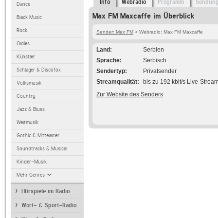
Info
Webradio
Programm
Sendun
Dance
Max FM Maxcaffe im Überblick
Black Music
Rock
Sender: Max FM
> Webradio: Max FM Maxcaffe
Oldies
Land
Serbien
Künstler
Sprache
Serbisch
Schlager & Discofox
Sendertyp
Privatsender
Streamqualität
bis zu 192 kbit/s Live-Strea
Volksmusik
Zur Website des Senders
Country
Jazz & Blues
Weltmusik
Gothic & Mittelalter
Soundtracks & Musical
Kinder-Musik
Mehr Genres
Hörspiele im Radio
Wort- & Sport-Radio