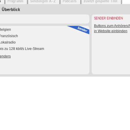
o
Programm
Sendungen A-Z
Podcasts
zuletzt gespielte Titel
Überblick
SENDER EINBINDEN
Buttons zum Anhören
Belgien
in Website einbinden
Französisch
Lokalradio
bis zu 128 kbit/s Live-Stream
Senders