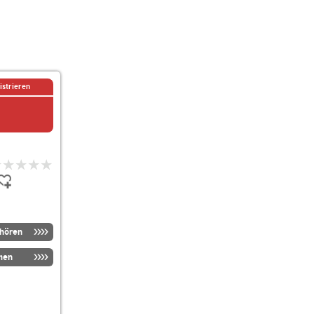
istrieren
nhören
men