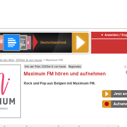
Anmelden / Reg
Deutschlandfunk
DR
80er
SWR3
Deutschlandfunk
90er
r
OLDIE
ANTENNE
its der 90er, 2000er & von heute
> Maximum FM
Hits der 90er, 2000er & von heute
Regionales
Maximum FM hören und aufnehmen
Rock und Pop aus Belgien mit Maximum FM.
Jetzt a
Aufneh