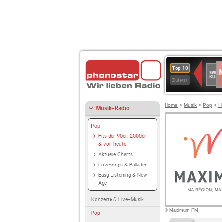
N
SWR
Top 10
2
Kultu
Zuletzt
Home
>
Musik
>
Pop
>
H
Musik-Radio
Pop
Hits der 90er, 2000er
& von heute
Aktuelle Charts
Lovesongs & Balladen
Easy Listening & New
Age
Konzerte & Live-Musik
© Maximum FM
Pop