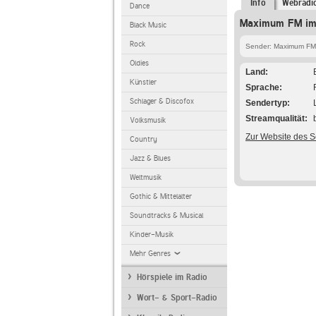
Info
Webradi
Dance
Maximum FM im 
Black Music
Rock
Sender: Maximum FM
Oldies
Land
Künstler
Sprache
Schlager & Discofox
Sendertyp
Streamqualität
Volksmusik
Zur Website des 
Country
Jazz & Blues
Weltmusik
Gothic & Mittelalter
Soundtracks & Musical
Kinder-Musik
Mehr Genres
Hörspiele im Radio
Wort- & Sport-Radio