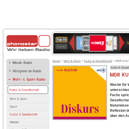
SWR3
80er
WDR
Deutschlandfunk
NDR
BR-
SWR
Top 10
90er
4
2
KLASSIK
Kultur
Zuletzt
OLDIE
ANTENNE
Home
>
Wort & Sport
>
Kultur & Gesellschaft
> MDR KULT
Musik-Radio
Kultur & Gesel
Hörspiele im Radio
MDR KU
Wort- & Sport-Radio
Woche für 
unterschied
Kultur & Gesellschaft
Fachs spri
Wort & Sport
Gesellschaf
Naturwissen
Sport
Reflexion d
Kultur & Gesellschaft
über den Au
Medien