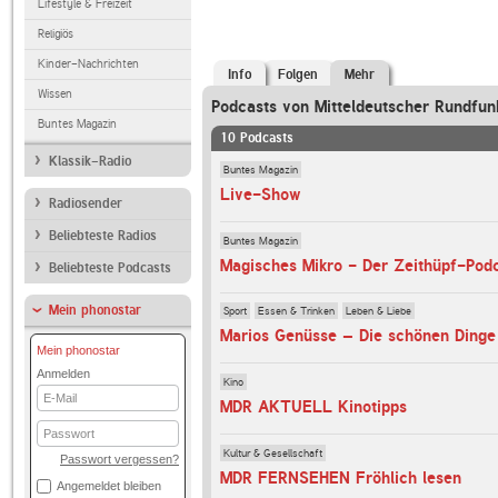
Lifestyle & Freizeit
Religiös
Kinder-Nachrichten
Info
Folgen
Mehr
Wissen
Podcasts von Mitteldeutscher Rundfun
Buntes Magazin
10 Podcasts
Klassik-Radio
Buntes Magazin
Live-Show
Radiosender
Beliebteste Radios
Buntes Magazin
Magisches Mikro - Der Zeithüpf-Podc
Beliebteste Podcasts
Mein phonostar
Sport
Essen & Trinken
Leben & Liebe
Mein phonostar
Anmelden
Kino
E-
MDR AKTUELL Kinotipps
Mail
Passwort
Kultur & Gesellschaft
Passwort vergessen?
MDR FERNSEHEN Fröhlich lesen
Angemeldet bleiben