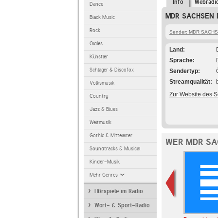
Info
Webradi
Dance
MDR SACHSEN Le
Black Music
Rock
Sender: MDR SACH
Oldies
Land
Künstler
Sprache
Schlager & Discofox
Sendertyp
Streamqualität
Volksmusik
Zur Website des 
Country
Jazz & Blues
Weltmusik
Gothic & Mittelalter
WER MDR SA
Soundtracks & Musical
Kinder-Musik
Mehr Genres
Hörspiele im Radio
Wort- & Sport-Radio