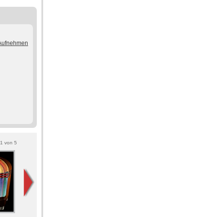
/Aufnehmen
1
von
5