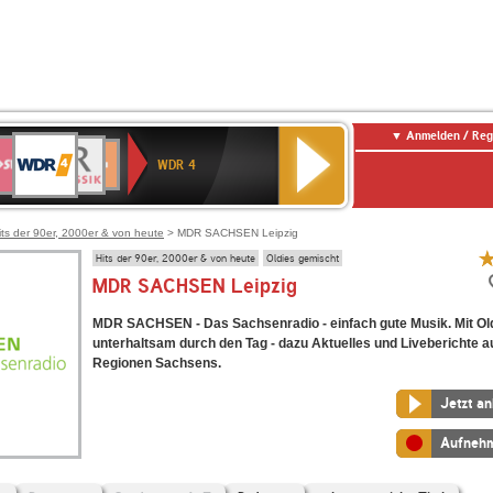
Anmelden / Reg
WDR
WR3
BR-
Deutschlandfunk
NDR
Deutschlandfunk
SWR
4
WDR 4
KLASSIK
2
Kultur
Kultur
E
ENNE
its der 90er, 2000er & von heute
> MDR SACHSEN Leipzig
Hits der 90er, 2000er & von heute
Oldies gemischt
MDR SACHSEN Leipzig
MDR SACHSEN - Das Sachsenradio - einfach gute Musik. Mit Old
unterhaltsam durch den Tag - dazu Aktuelles und Liveberichte a
Regionen Sachsens.
Jetzt a
Aufneh