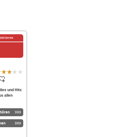
istrieren
ies und Hits
us allen
nhören
men