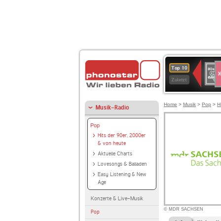
S
80er
Top 10
90er
Zuletzt
OLDI
ANT
Home
>
Musik
>
Pop
>
H
Musik-Radio
Pop
Hits der 90er, 2000er
& von heute
Aktuelle Charts
Lovesongs & Balladen
Easy Listening & New
Age
Konzerte & Live-Musik
© MDR SACHSEN
Pop