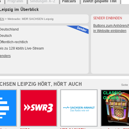
o
Programm
Sendungen A-Z
Podcasts
zuletzt gespielte Titel
ipzig im Überblick
SENDER EINBINDEN
SEN
> Webradio: MDR SACHSEN Leipzig
Buttons zum Anhören
Deutschland
in Website einbinden
Deutsch
Öffentlich-rechtlich
bis zu 128 kbit/s Live-Stream
Senders
CHSEN LEIPZIG HÖRT, HÖRT AUCH
Seite