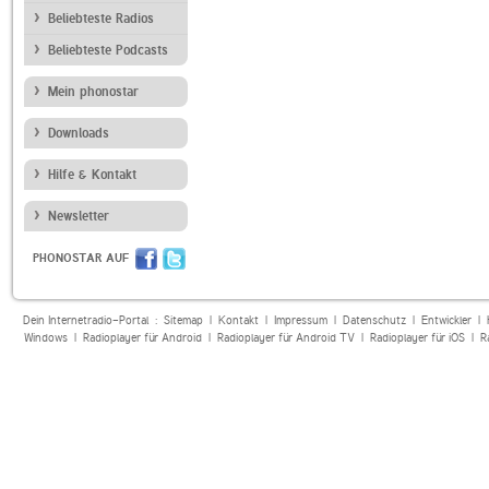
Beliebteste Radios
Beliebteste Podcasts
Mein phonostar
Downloads
Hilfe & Kontakt
Newsletter
PHONOSTAR AUF
Dein Internetradio-Portal :
Sitemap
|
Kontakt
|
Impressum
|
Datenschutz
|
Entwickler
|
Windows
|
Radioplayer für Android
|
Radioplayer für Android TV
|
Radioplayer für iOS
|
R