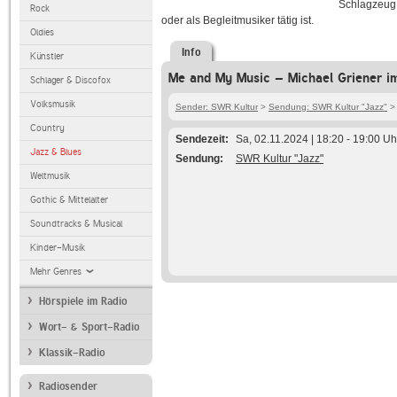
Schlagzeug 
Rock
oder als Begleitmusiker tätig ist.
Oldies
Info
Künstler
Me and My Music – Michael Griener i
Schlager & Discofox
Volksmusik
Sender: SWR Kultur
>
Sendung: SWR Kultur "Jazz"
> 
Country
Sendezeit
Sa, 02.11.2024 | 18:20 - 19:00 Uh
Jazz & Blues
Sendung
SWR Kultur "Jazz"
Weltmusik
Gothic & Mittelalter
Soundtracks & Musical
Kinder-Musik
Mehr Genres
Hörspiele im Radio
Wort- & Sport-Radio
Klassik-Radio
Radiosender