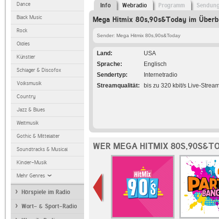
Dance
Info
Webradio
Programm
Sendun
Black Music
Mega Hitmix 80s,90s&Today im Überbl
Rock
Sender: Mega Hitmix 80s,90s&Today
Oldies
Land
USA
Künstler
Sprache
Englisch
Schlager & Discofox
Sendertyp
Internetradio
Volksmusik
Streamqualität
bis zu 320 kbit/s Live-Strea
Country
Jazz & Blues
Weltmusik
Gothic & Mittelalter
WER MEGA HITMIX 80S,90S&T
Soundtracks & Musical
Kinder-Musik
Mehr Genres
Hörspiele im Radio
Wort- & Sport-Radio