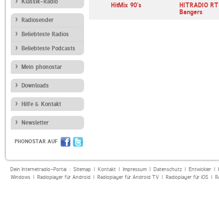
Klassik-Radio
lashback
RADIO PSR 90er
HitMix 90's
HITRADIO RT1
Bangers
Radiosender
Beliebteste Radios
Beliebteste Podcasts
Mein phonostar
Downloads
Hilfe & Kontakt
Newsletter
PHONOSTAR AUF
Dein Internetradio-Portal :
Sitemap
|
Kontakt
|
Impressum
|
Datenschutz
|
Entwickler
|
Windows
|
Radioplayer für Android
|
Radioplayer für Android TV
|
Radioplayer für iOS
|
R