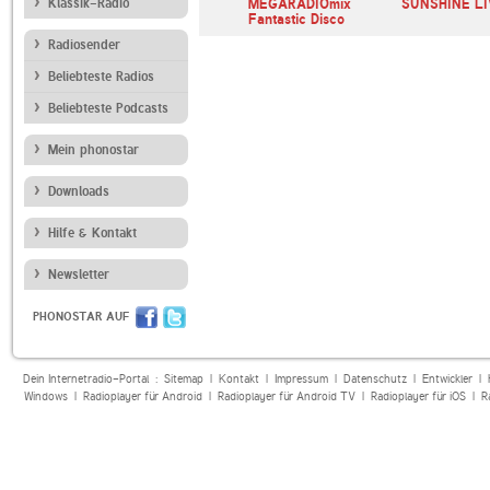
E BAYERN
Klassik-Radio
SWR3
MEGARADIOmix
SUNSHINE LI
Fantastic Disco
Radiosender
Beliebteste Radios
Beliebteste Podcasts
Mein phonostar
Downloads
Hilfe & Kontakt
Newsletter
PHONOSTAR AUF
Dein Internetradio-Portal :
Sitemap
|
Kontakt
|
Impressum
|
Datenschutz
|
Entwickler
|
Windows
|
Radioplayer für Android
|
Radioplayer für Android TV
|
Radioplayer für iOS
|
R