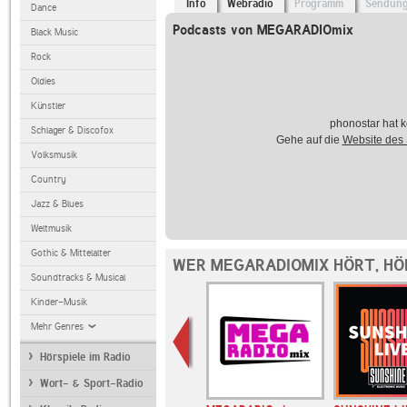
Info
Webradio
Programm
Sendun
Dance
Podcasts von MEGARADIOmix
Black Music
Rock
Oldies
Künstler
phonostar hat k
Schlager & Discofox
Gehe auf die
Website des
Volksmusik
Country
Jazz & Blues
Weltmusik
Gothic & Mittelalter
WER MEGARADIOMIX HÖRT, HÖ
Soundtracks & Musical
Kinder-Musik
Mehr Genres
Hörspiele im Radio
Wort- & Sport-Radio