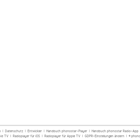
m
|
Datenschutz
|
Entwickler
|
Handbuch phonostar-Player
|
Handbuch phonostar Radio-App
oid TV
|
Radioplayer für iOS
|
Radioplayer für Apple TV
|
GDPR-Einstellungen ändern
| © phono