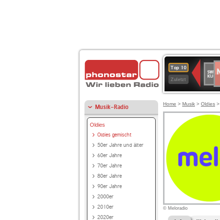
N
SWR
Top 10
2
Kultu
Zuletzt
Home
>
Musik
>
Oldies
Musik-Radio
Oldies
Oldies gemischt
50er Jahre und älter
60er Jahre
70er Jahre
80er Jahre
90er Jahre
2000er
2010er
© Meloradio
2020er