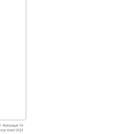
|
Radioplayer für
star GmbH 2024