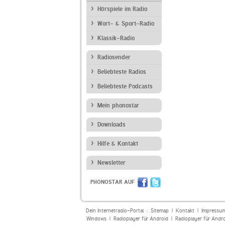
Hörspiele im Radio
Wort- & Sport-Radio
Klassik-Radio
Radiosender
Beliebteste Radios
Beliebteste Podcasts
Mein phonostar
Downloads
Hilfe & Kontakt
Newsletter
PHONOSTAR AUF
Dein Internetradio-Portal :
Sitemap
|
Kontakt
|
Impressu
Windows
|
Radioplayer für Android
|
Radioplayer für Andr