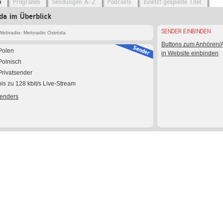
o
Programm
Sendungen A-Z
Podcasts
zuletzt gespielte Titel
da im Überblick
SENDER EINBINDEN
Webradio: Meloradio Ostróda
Buttons zum Anhören
Polen
in Website einbinden
Polnisch
Privatsender
bis zu 128 kbit/s Live-Stream
Senders