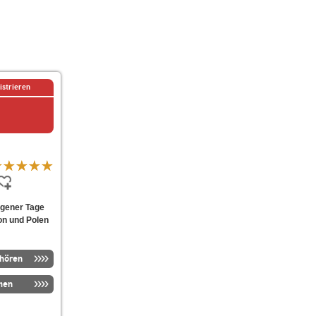
istrieren
ngener Tage
on und Polen
nhören
men