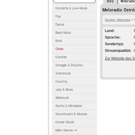
Info
Webradi
Konzerte & Live-Musik
Meloradio Ostró
Pop
Sender: Meloradio
> 
Dance
Land
Black Music
Sprache
Rock
Sendertyp
Oldies
Streamqualität
Künstler
Zur Website des 
Schlager & Discofox
Volksmusik
Country
Jazz & Blues
Weltmusik
Gothic & Mittelalter
Soundtracks & Musical
Kinder-Musik
Mehr Genres