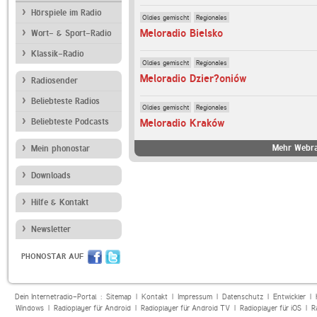
Hörspiele im Radio
Oldies gemischt
Regionales
Meloradio Bielsko
Wort- & Sport-Radio
Klassik-Radio
Oldies gemischt
Regionales
Meloradio Dzier?oniów
Radiosender
Beliebteste Radios
Oldies gemischt
Regionales
Beliebteste Podcasts
Meloradio Kraków
Mehr Webra
Mein phonostar
Downloads
Hilfe & Kontakt
Newsletter
PHONOSTAR AUF
Dein Internetradio-Portal :
Sitemap
|
Kontakt
|
Impressum
|
Datenschutz
|
Entwickler
|
Windows
|
Radioplayer für Android
|
Radioplayer für Android TV
|
Radioplayer für iOS
|
R