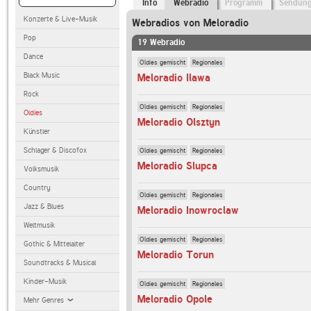
Info
Webradio
Programm
Sendun
Konzerte & Live-Musik
Webradios von Meloradio
Pop
19 Webradio
Dance
Oldies gemischt
Regionales
Black Music
Meloradio Ilawa
Rock
Oldies gemischt
Regionales
Oldies
Meloradio Olsztyn
Künstler
Schlager & Discofox
Oldies gemischt
Regionales
Meloradio Slupca
Volksmusik
Country
Oldies gemischt
Regionales
Jazz & Blues
Meloradio Inowroclaw
Weltmusik
Oldies gemischt
Regionales
Gothic & Mittelalter
Meloradio Torun
Soundtracks & Musical
Kinder-Musik
Oldies gemischt
Regionales
Meloradio Opole
Mehr Genres