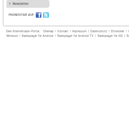
Newsletter
PHONOSTAR AUF
Dein Internetradio-Portal :
Sitemap
|
Kontakt
|
Impressum
|
Datenschutz
|
Entwickler
|
Windows
|
Radioplayer für Android
|
Radioplayer für Android TV
|
Radioplayer für iOS
|
R