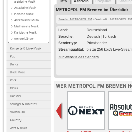
Info
Webradio
Programm
Sendun
arabische Musik
Asiatische Musik
METROPOL FM Bremen im Überblick
Indische Musik
Sender: METROPOL FM
> Webradio: METROPOL FM
Afrikanische Musik
Mediterrane Musik
Land
Deutschland
Karibische Musik
Sprache
Deutsch | Türkisch
weitere Länder
Sendertyp
Privatsender
Konzerte & Live-Musik
Streamqualität
bis zu 256 kbit/s Live-Strea
Pop
Zur Website des Senders
Dance
Black Music
Rock
WER METROPOL FM BREMEN H
Oldies
Künstler
Schlager & Discofox
Volksmusik
Country
Jazz & Blues