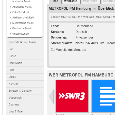
Info
Webradio
Programm
Sendun
arabische Musik
Asiatische Musik
METROPOL FM Hamburg im Überblick
Indische Musik
Sender: METROPOL FM
> Webradio: METROPOL FM
Afrikanische Musik
Mediterrane Musik
Land
Deutschland
Karibische Musik
Sprache
Deutsch
weitere Länder
Sendertyp
Privatsender
Konzerte & Live-Musik
Streamqualität
bis zu 256 kbit/s Live-Strea
Pop
Zur Website des Senders
Dance
Black Music
Rock
WER METROPOL FM HAMBURG 
Oldies
Künstler
Schlager & Discofox
Volksmusik
Country
Jazz & Blues