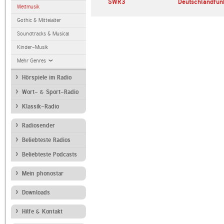
SWR3
Deutschlandfun
Weltmusik
Gothic & Mittelalter
Soundtracks & Musical
Kinder-Musik
Mehr Genres
Hörspiele im Radio
Wort- & Sport-Radio
Klassik-Radio
Radiosender
Beliebteste Radios
Beliebteste Podcasts
Mein phonostar
Downloads
Hilfe & Kontakt