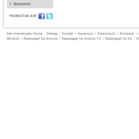
Newsletter
PHONOSTAR AUF
Dein Internetradio-Portal :
Sitemap
|
Kontakt
|
Impressum
|
Datenschutz
|
Entwickler
|
Windows
|
Radioplayer für Android
|
Radioplayer für Android TV
|
Radioplayer für iOS
|
R