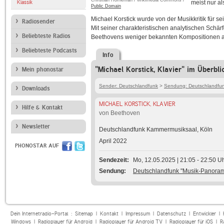
Christian Horneman / Wikimedia Commons /
Klassik
meist nur al
Public Domain
Michael Korstick wurde von der Musikkritik für 
Radiosender
Mit seiner charakteristischen analytischen Sch
Beliebteste Radios
Beethovens weniger bekannten Kompositionen
Beliebteste Podcasts
Info
"Michael Korstick, Klavier" im Überbli
Mein phonostar
Sender: Deutschlandfunk
>
Sendung: Deutschlandfu
Downloads
MICHAEL KORSTICK, KLAVIER
Hilfe & Kontakt
von Beethoven
Newsletter
Deutschlandfunk Kammermusiksaal, Köln
April 2022
PHONOSTAR AUF
Sendezeit
Mo, 12.05.2025 | 21:05 - 22:50 U
Sendung
Deutschlandfunk "Musik-Panora
Dein Internetradio-Portal :
Sitemap
|
Kontakt
|
Impressum
|
Datenschutz
|
Entwickler
|
Windows
|
Radioplayer für Android
|
Radioplayer für Android TV
|
Radioplayer für iOS
|
R