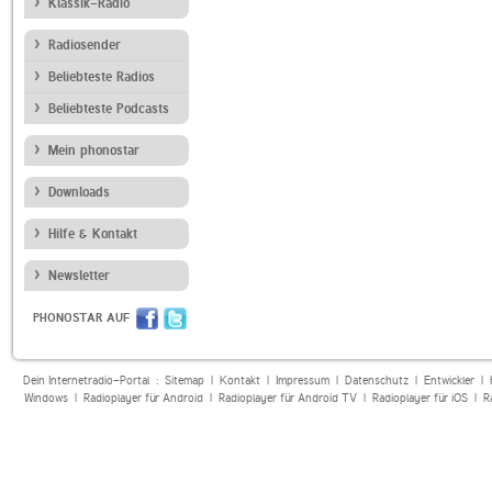
Klassik-Radio
Radiosender
Beliebteste Radios
Beliebteste Podcasts
Mein phonostar
Downloads
Hilfe & Kontakt
Newsletter
PHONOSTAR AUF
Dein Internetradio-Portal :
Sitemap
|
Kontakt
|
Impressum
|
Datenschutz
|
Entwickler
|
Windows
|
Radioplayer für Android
|
Radioplayer für Android TV
|
Radioplayer für iOS
|
R