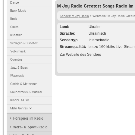
Dance
M Joy Radio Greatest Songs Radio im 
Black Music
Sender: M Joy Radio
> Webradio: M Joy Radio Great
Rock
Land
Ukraine
Oldies
Sprache
Ukrainisch
Künstler
Sendertyp
Internetradio
Schlager & Discofox
Streamqualität
bis zu 160 kbit/s Live-Strea
Volksmusik
Zur Website des Senders
Country
Jazz & Blues
Weltmusik
Gothic & Mittelalter
Soundtracks & Musical
Kinder-Musik
Mehr Genres
Hörspiele im Radio
Wort- & Sport-Radio