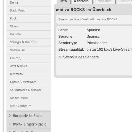
Info
Webradio
Programm
Sendun
Dance
motiva ROCKS im Überblick
Black Music
Rock
Sender: motiva
> Webradio: motiva ROCKS
Oldies
Land
Spanien
Künstler
Sprache
Spanisch
Schlager & Discofox
Sendertyp
Privatsender
Streamqualität
bis zu 192 kbit/s Live-Strea
Volksmusik
Zur Website des Senders
Country
Jazz & Blues
Weltmusik
Gothic & Mittelalter
Soundtracks & Musical
Kinder-Musik
Mehr Genres
Hörspiele im Radio
Wort- & Sport-Radio