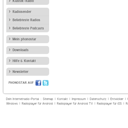
Klassik-Radio
Radiosender
Beliebteste Radios
Beliebteste Podcasts
Mein phonostar
Downloads
Hilfe & Kontakt
Newsletter
PHONOSTAR AUF
Dein Internetradio-Portal :
Sitemap
|
Kontakt
|
Impressum
|
Datenschutz
|
Entwickler
|
Windows
|
Radioplayer für Android
|
Radioplayer für Android TV
|
Radioplayer für iOS
|
R